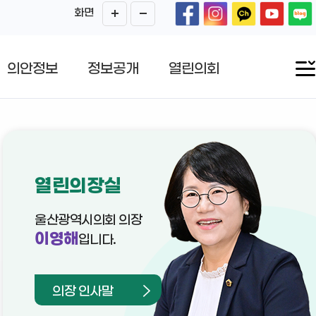
화면
의안정보
정보공개
열린의회
열린의장실
울산광역시의회 의장
이영해
입니다.
의장 인사말