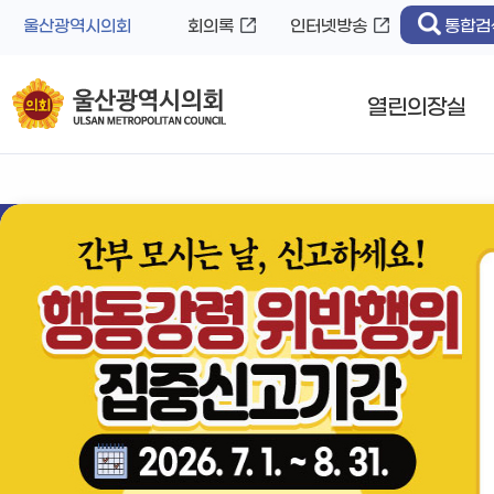
바
로
울산광역시의회
회의록
인터넷방송
통합검
로
가
가
기
기
열린의장실