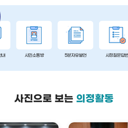
안내
시민소통방
5분자유발언
시정질문답
사진으로 보는
의정활동