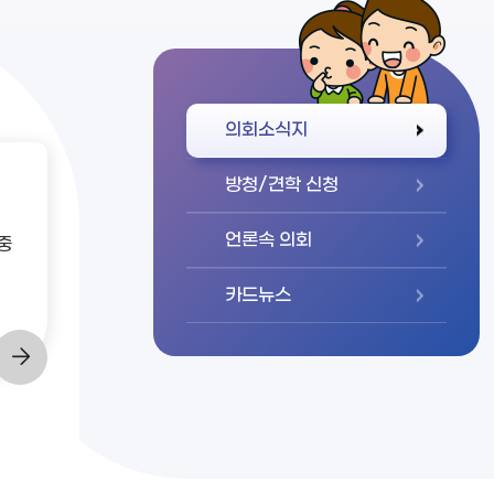
바로가기
의회소식지
방청/견학 신청
언론속 의회
중
카드뉴스