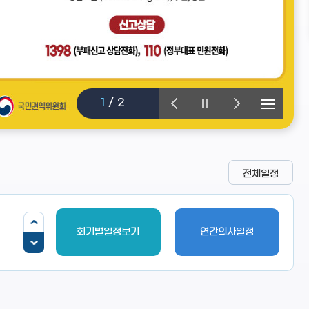
1
/
2
전체일정
회기별일정보기
연간의사일정