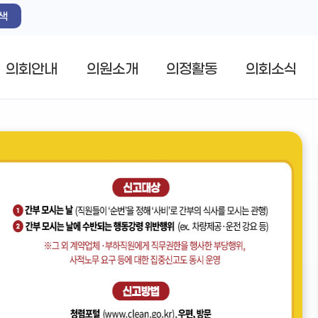
색
의회안내
의원소개
의정활동
의회소식