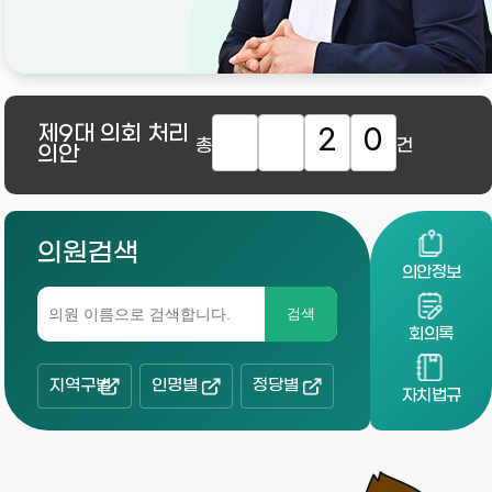
제9대
의회 처리
2
0
총
건
의안
의원검색
의안정보
검색
회의록
지역구별
인명별
정당별
자치법규