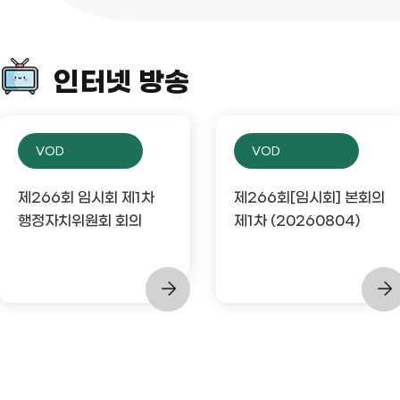
인터넷 방송
VOD
VOD
제266회 임시회 제1차
제266회[임시회] 본회의
행정자치위원회 회의
제1차 (20260804)