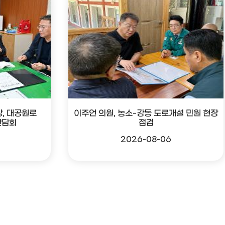
, 대공원로
이주언 의원, 농소-강동 도로개설 민원 현장
간담회
점검
2026-08-06