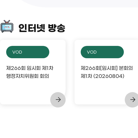
인터넷 방송
VOD
VOD
제266회 임시회 제1차
제266회[임시회] 본회의
행정자치위원회 회의
제1차 (20260804)