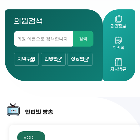
의원검색
의안정보
검색
회의록
지역구별
인명별
정당별
자치법규
인터넷 방송
VOD