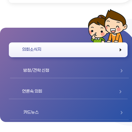
바로가기
의회소식지
방청/견학 신청
언론속 의회
카드뉴스