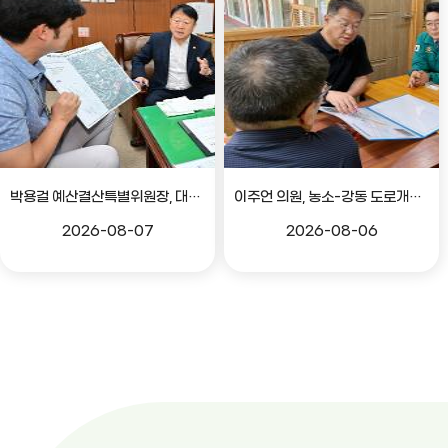
박용걸 예산결산특별위원장, 대공원로 확장공사 현안점검 간담회
이주언 의원, 농소-강동 도로개설 민원 현장 점검
2026-08-07
2026-08-06