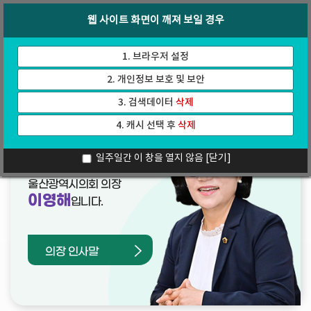
바
로
회의록
인터넷방송
웹 사이트 화면이 깨져 보일 경우
로
가
가
기
기
1. 브라우저 설정
2. 개인정보 보호 및 보안
3. 검색데이터
삭제
4. 캐시 선택 후
삭제
열린의장실
일주일간 이 창을 열지 않음
[닫기]
울산광역시의회 의장
이영해
입니다.
의장 인사말