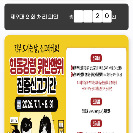
2
0
제9대
의회 처리 의안
총
건