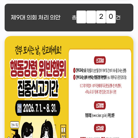
2
0
제9대
의회 처리 의안
총
건