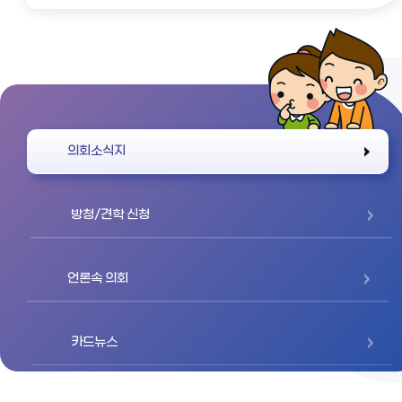
바로가기
의회소식지
방청/견학 신청
언론속 의회
카드뉴스