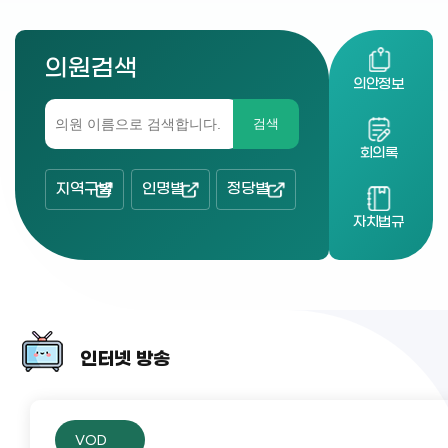
의원검색
의안정보
검색
회의록
지역구별
인명별
정당별
자치법규
인터넷 방송
VOD