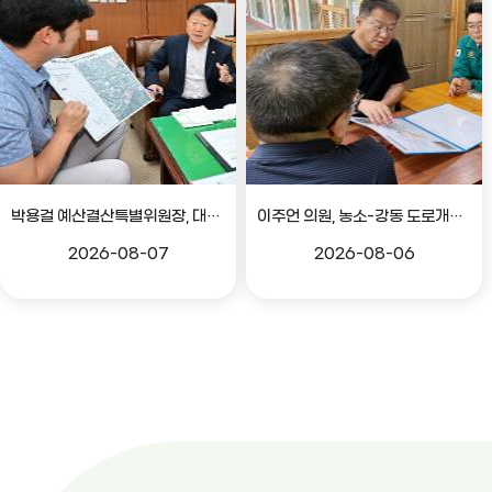
박용걸 예산결산특별위원장, 대공원로 확장공사 현안점검 간담회
이주언 의원, 농소-강동 도로개설 민원 현장 점검
2026-08-07
2026-08-06