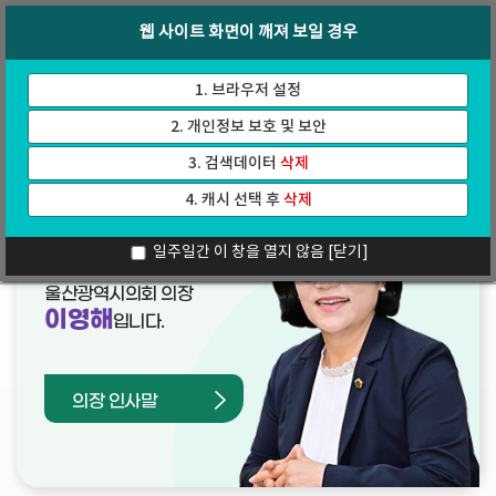
바
로
회의록
인터넷방송
웹 사이트 화면이 깨져 보일 경우
로
가
가
기
기
1. 브라우저 설정
2. 개인정보 보호 및 보안
3. 검색데이터
삭제
4. 캐시 선택 후
삭제
열린의장실
일주일간 이 창을 열지 않음
[닫기]
울산광역시의회 의장
이영해
입니다.
의장 인사말