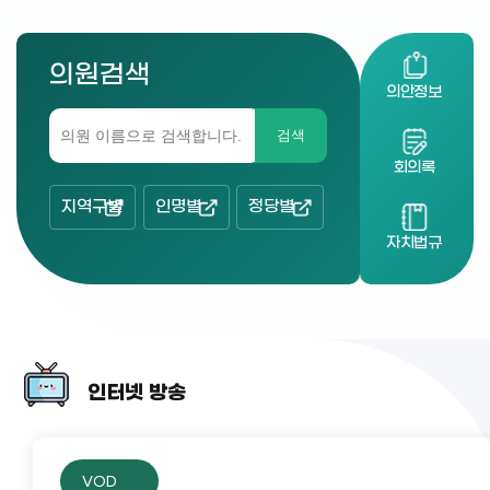
의원검색
의안정보
검색
회의록
지역구별
인명별
정당별
자치법규
인터넷 방송
VOD