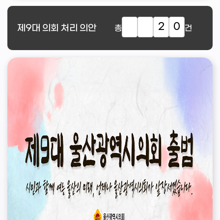
2
0
제9대
의회 처리 의안
총
건