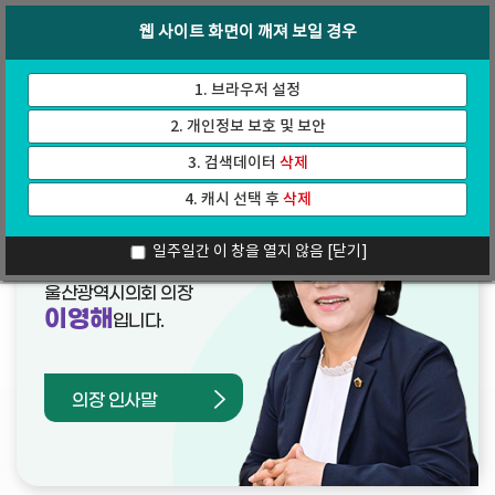
바
로
회의록
인터넷방송
웹 사이트 화면이 깨져 보일 경우
로
가
가
기
기
1. 브라우저 설정
2. 개인정보 보호 및 보안
3. 검색데이터
삭제
4. 캐시 선택 후
삭제
열린의장실
일주일간 이 창을 열지 않음
[닫기]
울산광역시의회 의장
이영해
입니다.
의장 인사말