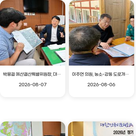
박용걸 예산결산특별위원장, 대공원로 확장공사 현안점검 간담회
이주언 의원, 농소-강동 도로개설 민원 현장 점검
2026-08-07
2026-08-06