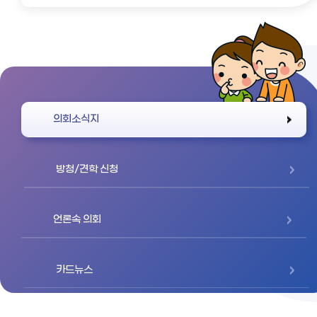
바로가기
의회소식지
방청/견학 신청
언론속 의회
카드뉴스