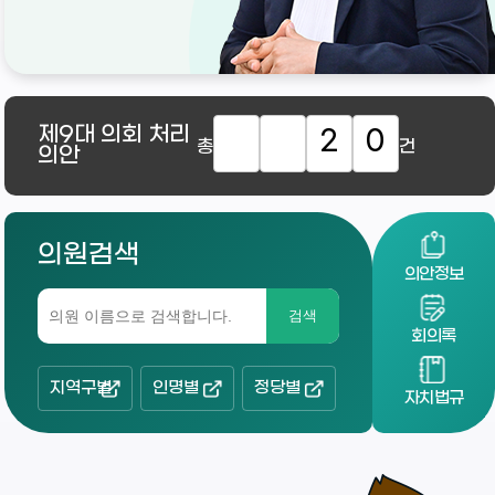
제9대
의회 처리
2
0
총
건
의안
의원검색
의안정보
검색
회의록
지역구별
인명별
정당별
자치법규