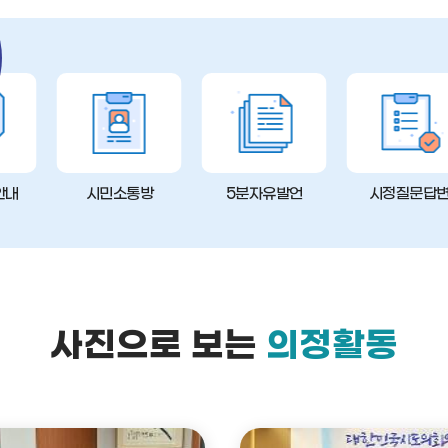
안내
시민소통방
5분자유발언
시정질문답
사진으로 보는
의정활동