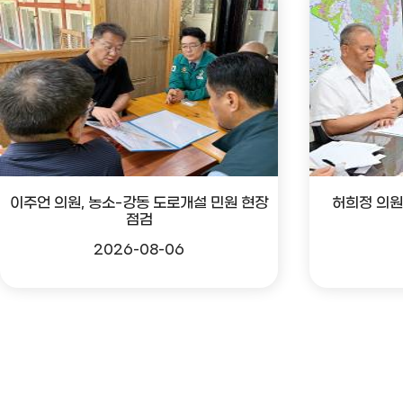
이주언 의원, 농소-강동 도로개설 민원 현장
허희정 의원
점검
2026-08-06