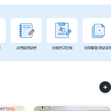
변
서면질문답변
의원연구단체
의정활동 정보공