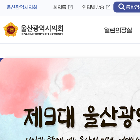
바
로
울산광역시의회
회의록
인터넷방송
통합검
로
가
가
기
기
열린의장실