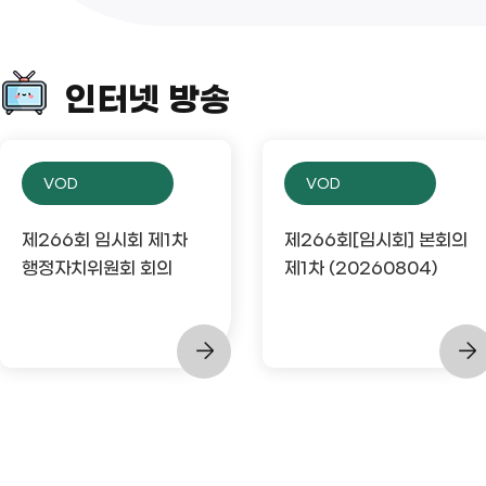
인터넷 방송
VOD
VOD
제266회 임시회 제1차
제266회[임시회] 본회의
행정자치위원회 회의
제1차 (20260804)