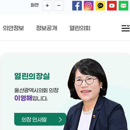
화면
의안정보
정보공개
열린의회
열린의장실
울산광역시의회 의장
이영해
입니다.
의장 인사말