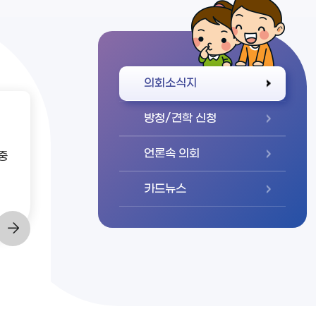
바로가기
의회소식지
방청/견학 신청
언론속 의회
중
카드뉴스