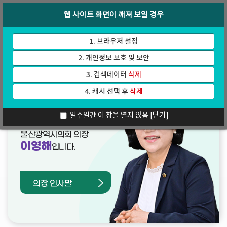
바
로
회의록
인터넷방송
웹 사이트 화면이 깨져 보일 경우
로
가
가
기
기
1. 브라우저 설정
2. 개인정보 보호 및 보안
3. 검색데이터
삭제
4. 캐시 선택 후
삭제
열린의장실
일주일간 이 창을 열지 않음
[닫기]
울산광역시의회 의장
이영해
입니다.
의장 인사말