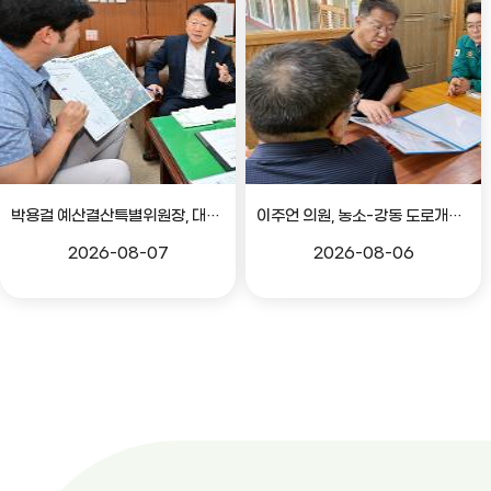
박용걸 예산결산특별위원장, 대공원로 확장공사 현안점검 간담회
이주언 의원, 농소-강동 도로개설 민원 현장 점검
2026-08-07
2026-08-06