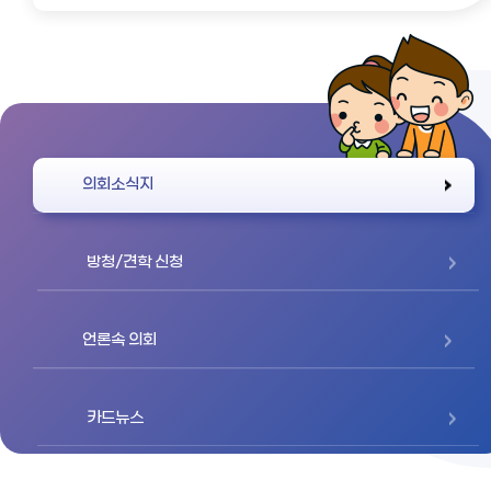
바로가기
의회소식지
방청/견학 신청
언론속 의회
카드뉴스