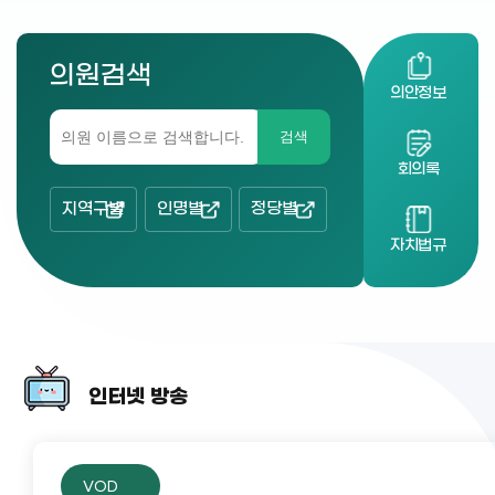
의원검색
의안정보
검색
회의록
지역구별
인명별
정당별
자치법규
인터넷 방송
VOD