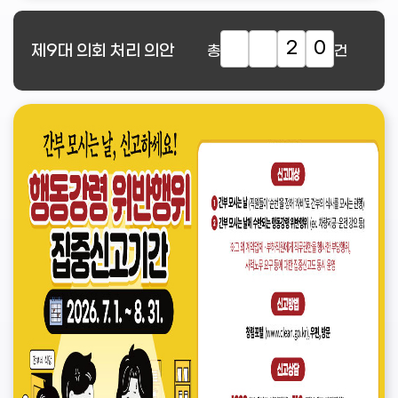
2
0
제9대
의회 처리 의안
총
건