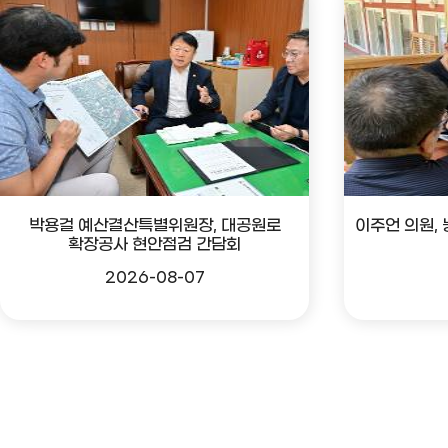
박용걸 예산결산특별위원장, 대공원로
이주언 의원,
확장공사 현안점검 간담회
2026-08-07