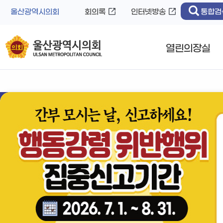
바
로
울산광역시의회
회의록
인터넷방송
통합검
로
가
가
기
기
열린의장실