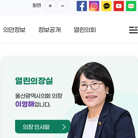
화면
의안정보
정보공개
열린의회
열린의장실
울산광역시의회 의장
이영해
입니다.
의장 인사말