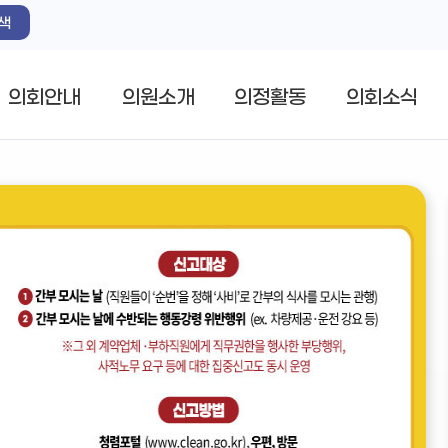
색
의회안내
의원소개
의정활동
의회소식