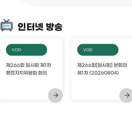
인터넷 방송
VOD
VOD
제266회 임시회 제1차
제266회[임시회] 본회의
행정자치위원회 회의
제1차 (20260804)