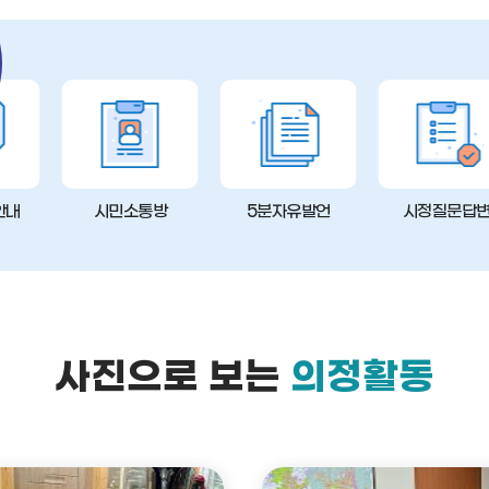
안내
시민소통방
5분자유발언
시정질문답
사진으로 보는
의정활동