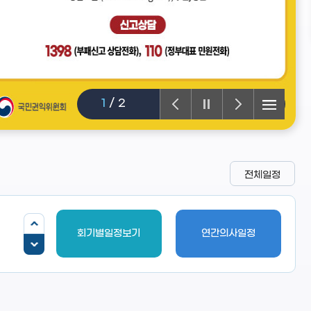
1
/
2
전체일정
회기별일정보기
연간의사일정