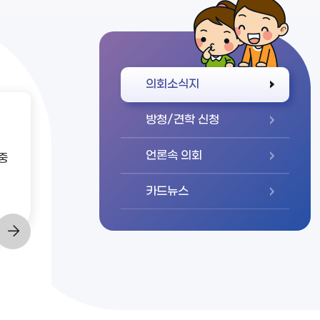
바로가기
의회소식지
방청/견학 신청
언론속 의회
중
카드뉴스