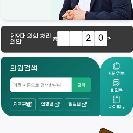
제9대
의회 처리
2
0
총
건
의안
의원검색
의안정보
검색
회의록
지역구별
인명별
정당별
자치법규