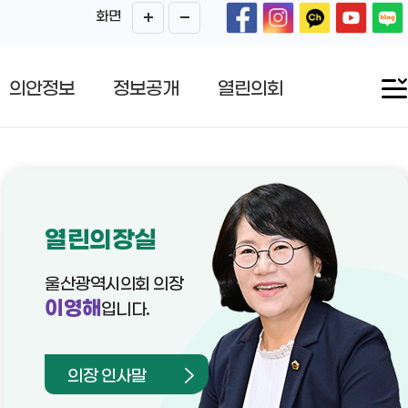
화면
의안정보
정보공개
열린의회
열린의장실
울산광역시의회 의장
이영해
입니다.
의장 인사말