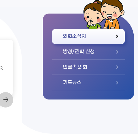
바로가기
의회소식지
방청/견학 신청
언론속 의회
중
카드뉴스