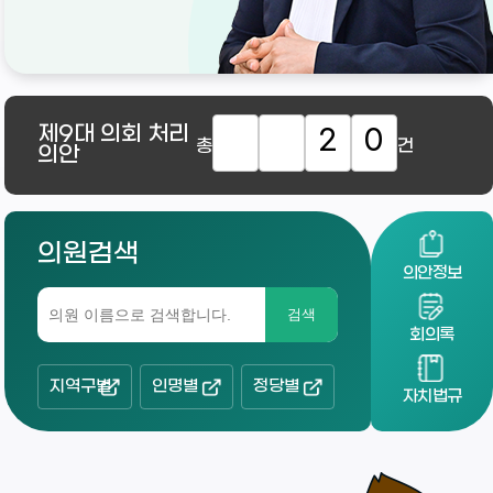
제9대
의회 처리
2
0
총
건
의안
의원검색
의안정보
검색
회의록
지역구별
인명별
정당별
자치법규