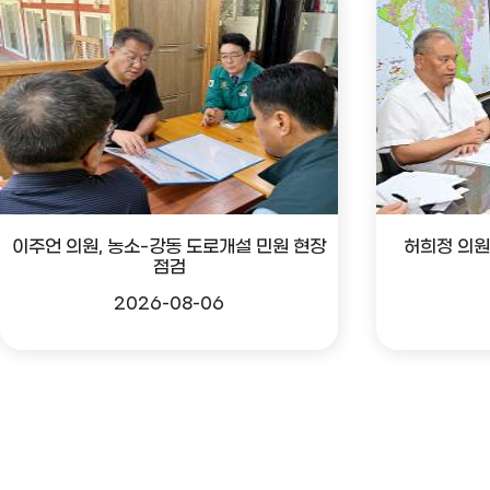
이주언 의원, 농소-강동 도로개설 민원 현장
허희정 의원
점검
2026-08-06