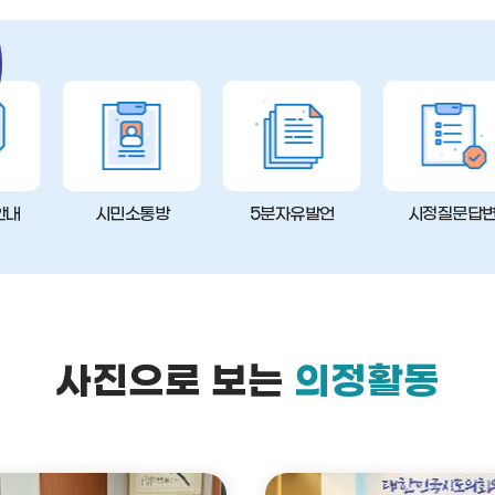
안내
시민소통방
5분자유발언
시정질문답
사진으로 보는
의정활동