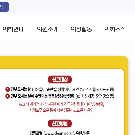
색
의회안내
의원소개
의정활동
의회소식