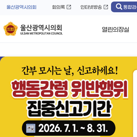
바
로
울산광역시의회
회의록
인터넷방송
통합검
로
가
가
기
기
열린의장실