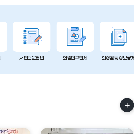
변
서면질문답변
의원연구단체
의정활동 정보공