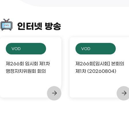
인터넷 방송
VOD
VOD
제266회 임시회 제1차
제266회[임시회] 본회의
행정자치위원회 회의
제1차 (20260804)