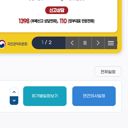
1
/
2
전체일정
회기별일정보기
연간의사일정