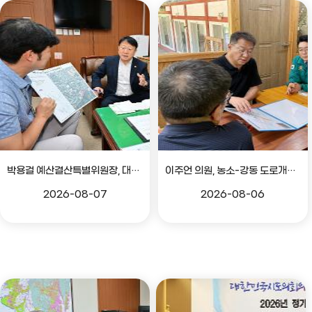
박용걸 예산결산특별위원장, 대공원로 확장공사 현안점검 간담회
이주언 의원, 농소-강동 도로개설 민원 현장 점검
2026-08-07
2026-08-06