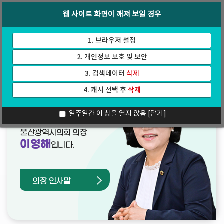
바
로
회의록
인터넷방송
웹 사이트 화면이 깨져 보일 경우
로
가
가
기
기
1. 브라우저 설정
2. 개인정보 보호 및 보안
3. 검색데이터
삭제
4. 캐시 선택 후
삭제
열린의장실
일주일간 이 창을 열지 않음
[닫기]
울산광역시의회 의장
이영해
입니다.
의장 인사말