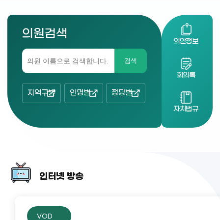
의원검색
의안정보
검색
회의록
지역구별
인명별
정당별
자치법규
인터넷 방송
VOD