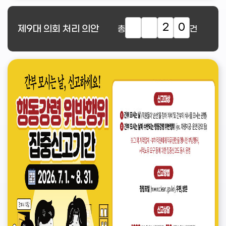
2
0
제9대
의회 처리 의안
총
건