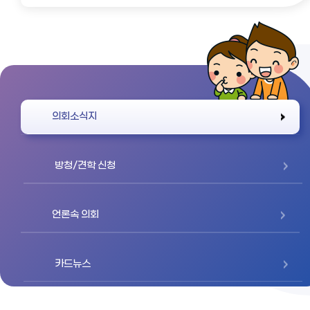
바로가기
의회소식지
방청/견학 신청
언론속 의회
카드뉴스