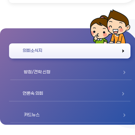
바로가기
의회소식지
방청/견학 신청
언론속 의회
카드뉴스