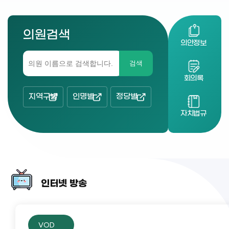
의원검색
의안정보
검색
회의록
지역구별
인명별
정당별
자치법규
인터넷 방송
VOD