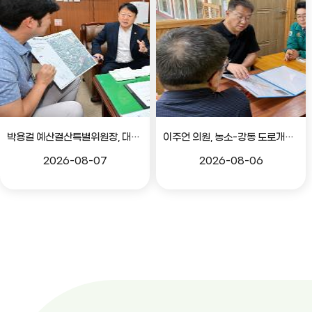
박용걸 예산결산특별위원장, 대공원로 확장공사 현안점검 간담회
이주언 의원, 농소-강동 도로개설 민원 현장 점검
2026-08-07
2026-08-06