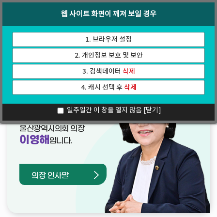
바
로
회의록
인터넷방송
웹 사이트 화면이 깨져 보일 경우
로
가
가
기
기
1. 브라우저 설정
2. 개인정보 보호 및 보안
3. 검색데이터
삭제
4. 캐시 선택 후
삭제
열린의장실
일주일간 이 창을 열지 않음
[닫기]
울산광역시의회 의장
이영해
입니다.
의장 인사말