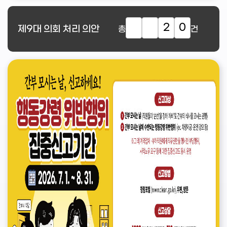
2
0
제9대
의회 처리 의안
총
건