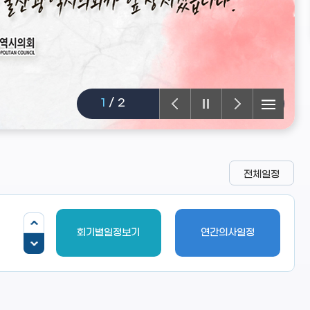
2
/
2
전체일정
회기별일정보기
연간의사일정