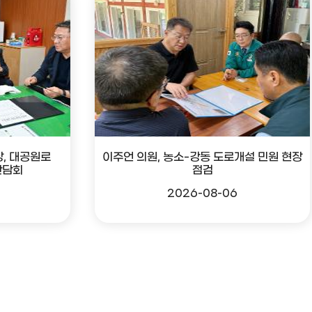
, 대공원로
이주언 의원, 농소-강동 도로개설 민원 현장
간담회
점검
2026-08-06