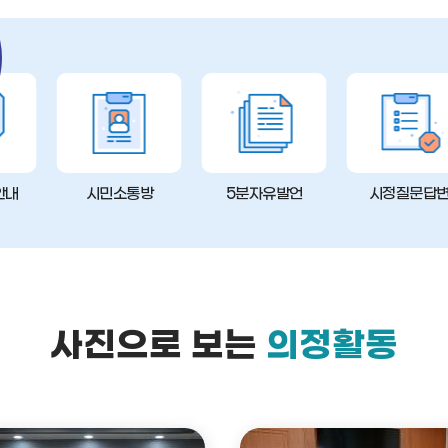
안내
시민소통방
5분자유발언
시정질문답
사진으로 보는
의정활동