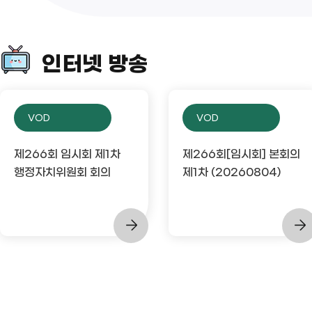
인터넷 방송
VOD
VOD
제266회 임시회 제1차
제266회[임시회] 본회의
행정자치위원회 회의
제1차 (20260804)