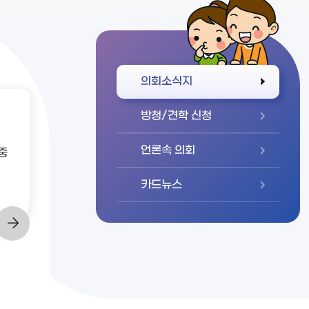
바로가기
의회소식지
방청/견학 신청
언론속 의회
중
카드뉴스