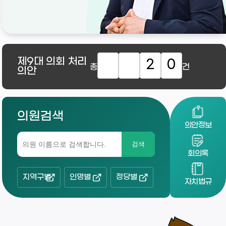
제9대
의회 처리
2
0
총
건
의안
의원검색
의안정보
검색
회의록
지역구별
인명별
정당별
자치법규