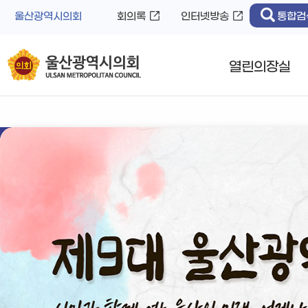
바
로
울산광역시의회
회의록
인터넷방송
통합검
로
가
가
기
기
열린의장실