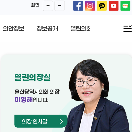
화면
의안정보
정보공개
열린의회
열린의장실
울산광역시의회 의장
이영해
입니다.
의장 인사말