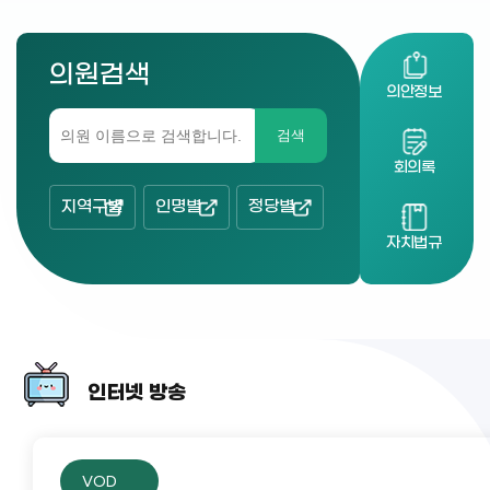
의원검색
의안정보
검색
회의록
지역구별
인명별
정당별
자치법규
인터넷 방송
VOD