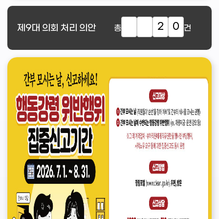
2
0
제9대
의회 처리 의안
총
건