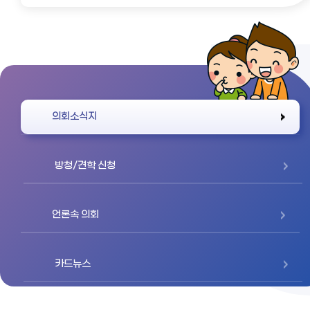
바로가기
의회소식지
방청/견학 신청
언론속 의회
카드뉴스