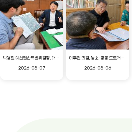
박용걸 예산결산특별위원장, 대공원로 확장공사 현안점검 간담회
이주언 의원, 농소-강동 도로개설 민원 현장 점검
2026-08-07
2026-08-06