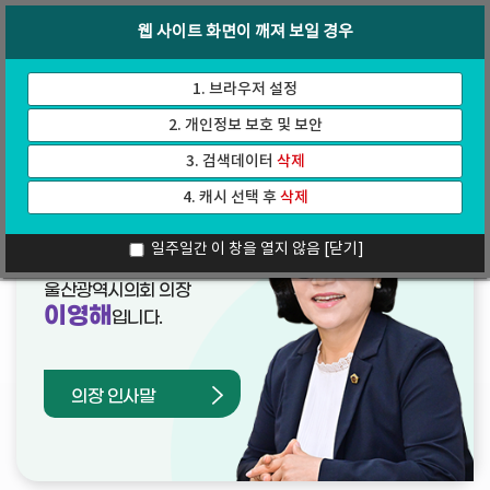
바
로
회의록
인터넷방송
웹 사이트 화면이 깨져 보일 경우
로
가
가
기
기
1. 브라우저 설정
2. 개인정보 보호 및 보안
3. 검색데이터
삭제
4. 캐시 선택 후
삭제
열린의장실
일주일간 이 창을 열지 않음
[닫기]
울산광역시의회 의장
이영해
입니다.
의장 인사말