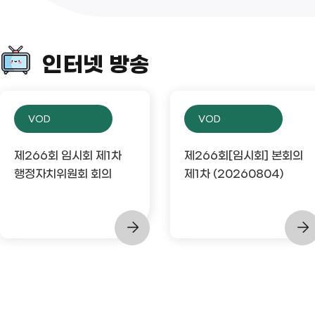
인터넷 방송
VOD
VOD
제266회 임시회 제1차
제266회[임시회] 본회의
행정자치위원회 회의
제1차 (20260804)