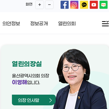
화면
의안정보
정보공개
열린의회
열린의장실
울산광역시의회 의장
이영해
입니다.
의장 인사말