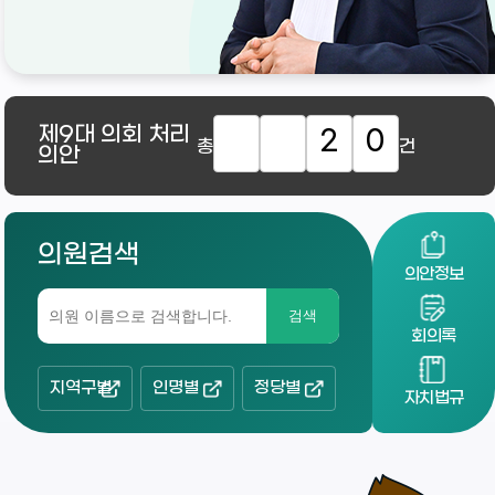
제9대
의회 처리
2
0
총
건
의안
의원검색
의안정보
검색
회의록
지역구별
인명별
정당별
자치법규