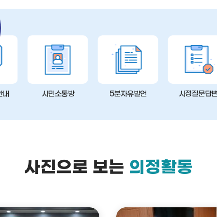
안내
시민소통방
5분자유발언
시정질문답
사진으로 보는
의정활동