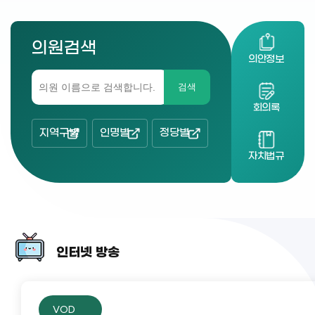
의원검색
의안정보
검색
회의록
지역구별
인명별
정당별
자치법규
인터넷 방송
VOD