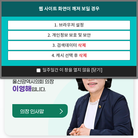
바
로
회의록
인터넷방송
웹 사이트 화면이 깨져 보일 경우
로
가
가
기
기
1. 브라우저 설정
2. 개인정보 보호 및 보안
3. 검색데이터
삭제
4. 캐시 선택 후
삭제
열린의장실
일주일간 이 창을 열지 않음
[닫기]
울산광역시의회 의장
이영해
입니다.
의장 인사말