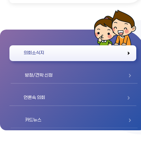
바로가기
의회소식지
방청/견학 신청
언론속 의회
카드뉴스