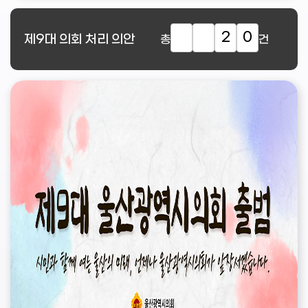
2
0
제9대
의회 처리 의안
총
건