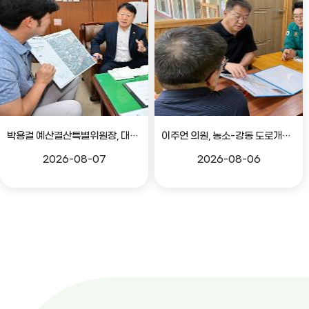
박용걸 예산결산특별위원장, 대공원로 확장공사 현안점검 간담회
이주언 의원, 농소-강동 도로개설 민원 현장 점검
2026-08-07
2026-08-06