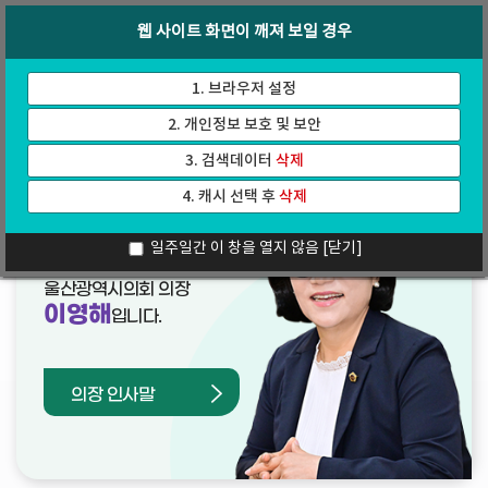
바
로
회의록
인터넷방송
웹 사이트 화면이 깨져 보일 경우
로
가
가
기
기
1. 브라우저 설정
2. 개인정보 보호 및 보안
3. 검색데이터
삭제
4. 캐시 선택 후
삭제
열린의장실
일주일간 이 창을 열지 않음
[닫기]
울산광역시의회 의장
이영해
입니다.
의장 인사말