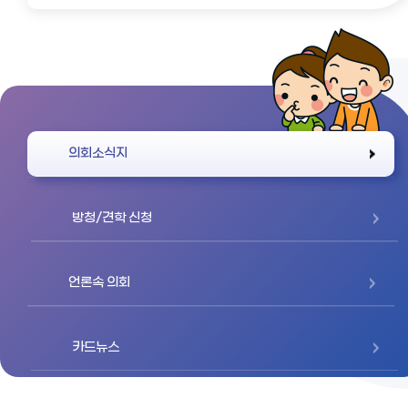
바로가기
의회소식지
방청/견학 신청
언론속 의회
카드뉴스