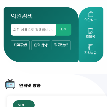
의원검색
의안정보
검색
회의록
지역구별
인명별
정당별
자치법규
인터넷 방송
VOD