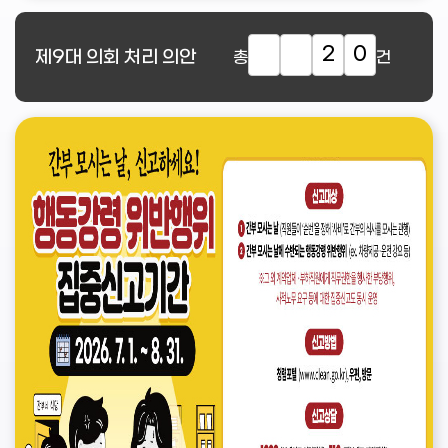
2
0
제9대
의회 처리 의안
총
건