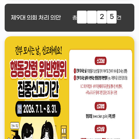
2
5
제9대
의회 처리 의안
총
건