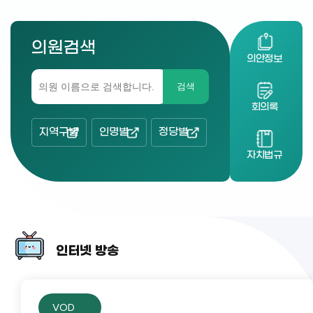
의원검색
의안정보
검색
회의록
지역구별
인명별
정당별
자치법규
인터넷 방송
VOD