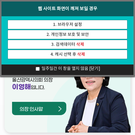
바
로
회의록
인터넷방송
웹 사이트 화면이 깨져 보일 경우
로
가
가
기
기
1. 브라우저 설정
2. 개인정보 보호 및 보안
3. 검색데이터
삭제
4. 캐시 선택 후
삭제
열린의장실
일주일간 이 창을 열지 않음
[닫기]
울산광역시의회 의장
이영해
입니다.
의장 인사말