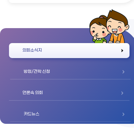
바로가기
의회소식지
방청/견학 신청
언론속 의회
카드뉴스