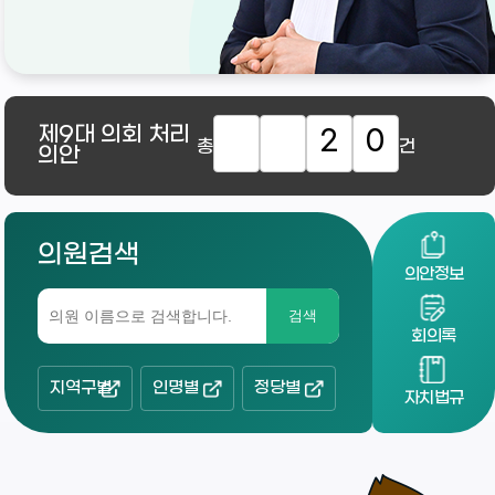
제9대
의회 처리
2
0
총
건
의안
의원검색
의안정보
검색
회의록
지역구별
인명별
정당별
자치법규