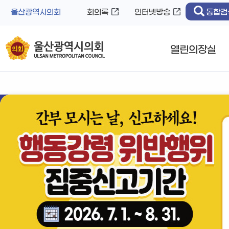
바
로
울산광역시의회
회의록
인터넷방송
통합검
로
가
가
기
기
열린의장실