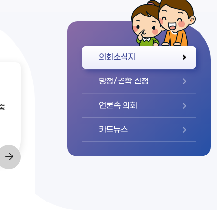
바로가기
의회소식지
방청/견학 신청
언론속 의회
중
카드뉴스