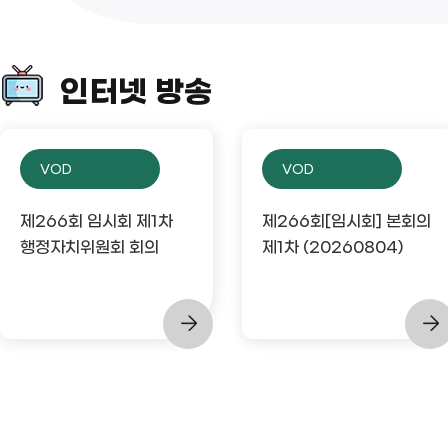
인터넷 방송
VOD
VOD
제266회 임시회 제1차
제266회[임시회] 본회의
행정자치위원회 회의
제1차 (20260804)