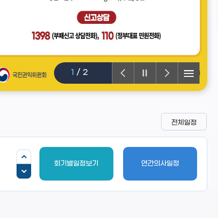
1
/
2
전체일정
회기별일정보기
연간의사일정