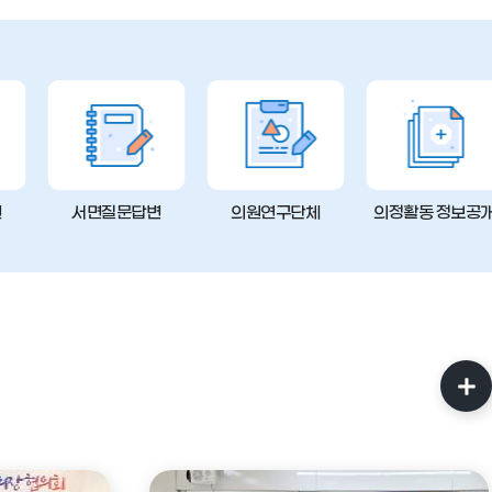
변
서면질문답변
의원연구단체
의정활동 정보공