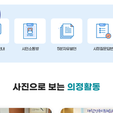
안내
시민소통방
5분자유발언
시정질문답
사진으로 보는
의정활동