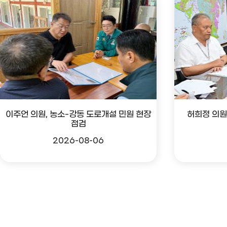
이주언 의원, 농소-강동 도로개설 민원 현장
허희정 의원
점검
2026-08-06