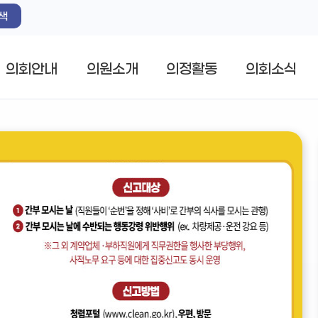
색
의회안내
의원소개
의정활동
의회소식