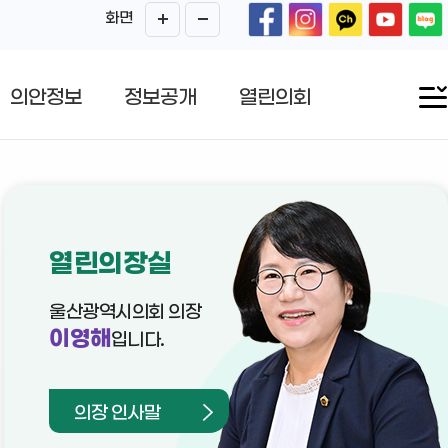
화면
의안정보
정보공개
열린의회
열린의장실
울산광역시의회 의장
이영해
입니다.
의장 인사말