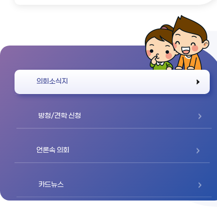
바로가기
의회소식지
방청/견학 신청
언론속 의회
카드뉴스