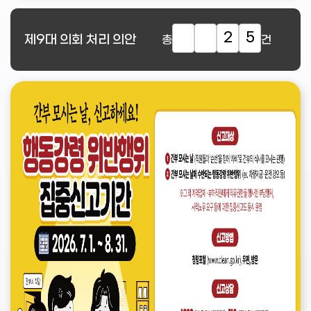
2
5
제9대
의회 처리 의안
총
건