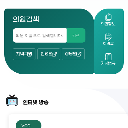
의원검색
의안정보
검색
회의록
지역구별
인명별
정당별
자치법규
인터넷 방송
VOD