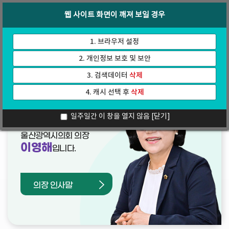
바
로
회의록
인터넷방송
웹 사이트 화면이 깨져 보일 경우
로
가
가
기
기
1. 브라우저 설정
2. 개인정보 보호 및 보안
3. 검색데이터
삭제
4. 캐시 선택 후
삭제
열린의장실
일주일간 이 창을 열지 않음
[닫기]
울산광역시의회 의장
이영해
입니다.
의장 인사말