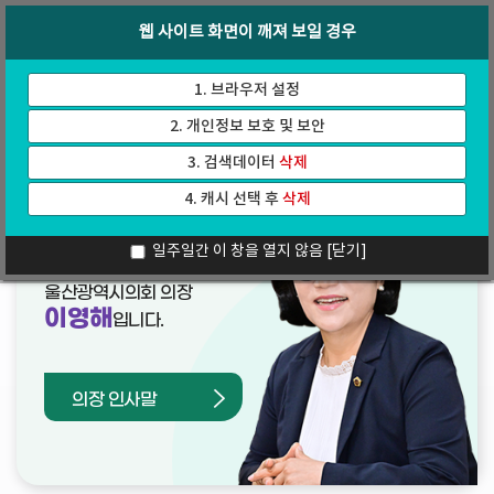
바
로
회의록
인터넷방송
웹 사이트 화면이 깨져 보일 경우
로
가
가
기
기
1. 브라우저 설정
2. 개인정보 보호 및 보안
3. 검색데이터
삭제
4. 캐시 선택 후
삭제
열린의장실
일주일간 이 창을 열지 않음
[닫기]
울산광역시의회 의장
이영해
입니다.
의장 인사말