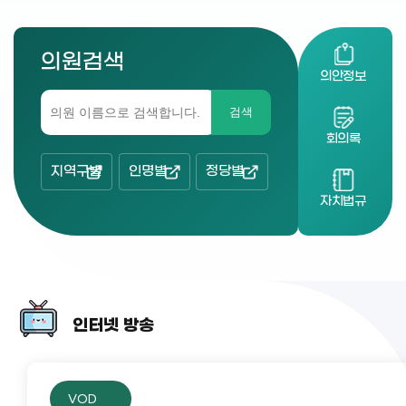
의원검색
의안정보
검색
회의록
지역구별
인명별
정당별
자치법규
인터넷 방송
VOD