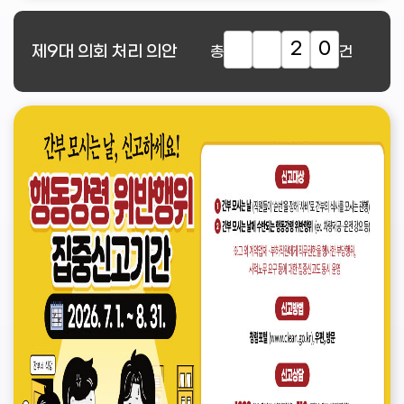
2
0
제9대
의회 처리 의안
총
건