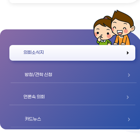
바로가기
의회소식지
방청/견학 신청
언론속 의회
카드뉴스