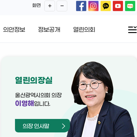
화면
의안정보
정보공개
열린의회
열린의장실
울산광역시의회 의장
이영해
입니다.
의장 인사말