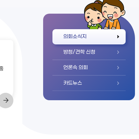
바로가기
의회소식지
방청/견학 신청
언론속 의회
중
카드뉴스