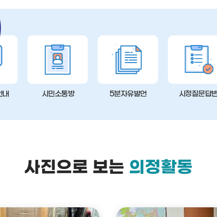
안내
시민소통방
5분자유발언
시정질문답
사진으로 보는
의정활동