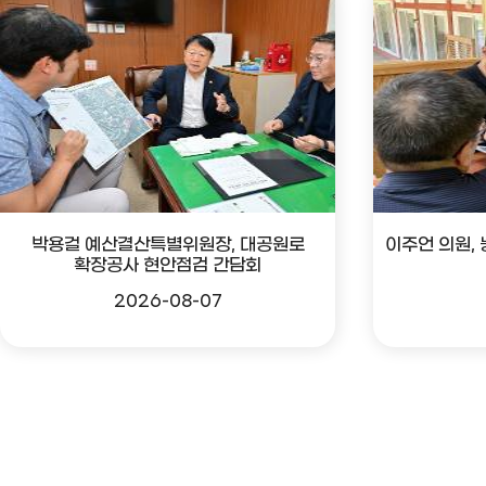
박용걸 예산결산특별위원장, 대공원로
이주언 의원,
확장공사 현안점검 간담회
2026-08-07