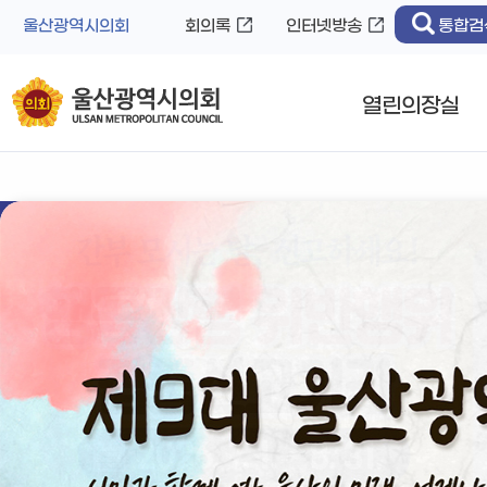
바
로
울산광역시의회
회의록
인터넷방송
통합검
로
가
가
기
기
열린의장실