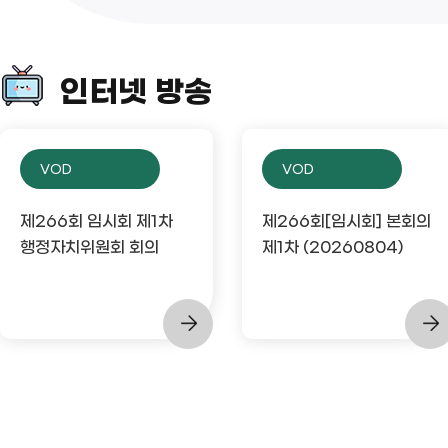
인터넷 방송
VOD
VOD
제266회 임시회 제1차
제266회[임시회] 본회의
행정자치위원회 회의
제1차 (20260804)