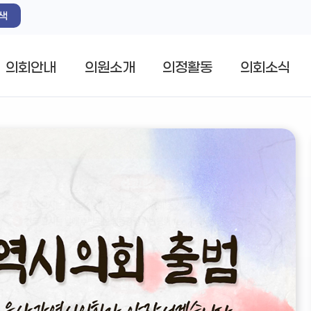
색
의회안내
의원소개
의정활동
의회소식