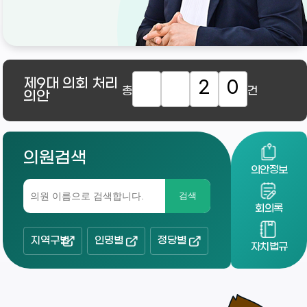
제9대
의회 처리
2
0
총
건
의안
의원검색
의안정보
검색
회의록
지역구별
인명별
정당별
자치법규