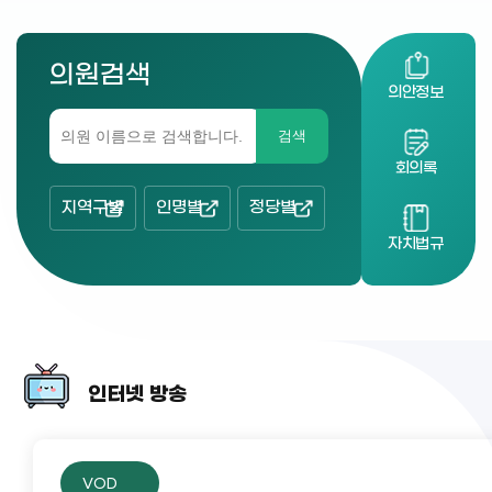
의원검색
의안정보
검색
회의록
지역구별
인명별
정당별
자치법규
인터넷 방송
VOD