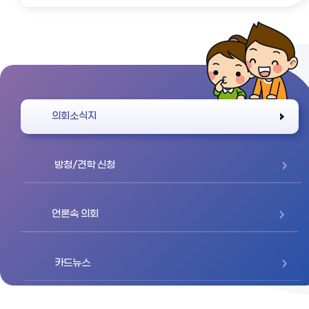
바로가기
의회소식지
방청/견학 신청
언론속 의회
카드뉴스