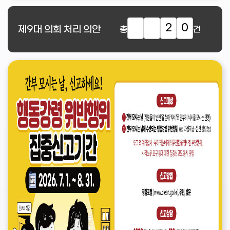
2
0
제9대
의회 처리 의안
총
건