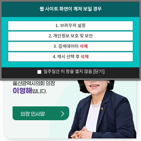
바
로
회의록
인터넷방송
웹 사이트 화면이 깨져 보일 경우
로
가
가
기
기
1. 브라우저 설정
2. 개인정보 보호 및 보안
3. 검색데이터
삭제
4. 캐시 선택 후
삭제
열린의장실
일주일간 이 창을 열지 않음
[닫기]
울산광역시의회 의장
이영해
입니다.
의장 인사말