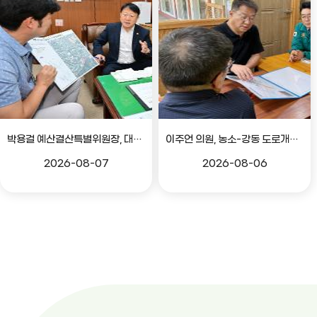
박용걸 예산결산특별위원장, 대공원로 확장공사 현안점검 간담회
이주언 의원, 농소-강동 도로개설 민원 현장 점검
2026-08-07
2026-08-06