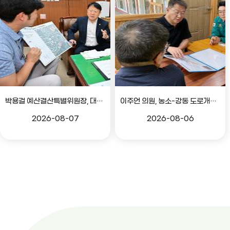
박용걸 예산결산특별위원장, 대공원로 확장공사 현안점검 간담회
이주언 의원, 농소-강동 도로개설 민원 현장 점검
2026-08-07
2026-08-06