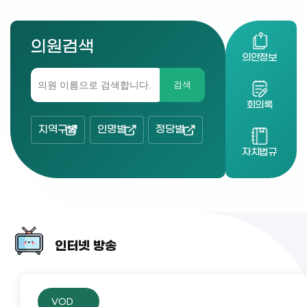
의원검색
의안정보
검색
회의록
지역구별
인명별
정당별
자치법규
인터넷 방송
VOD