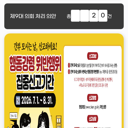
2
0
제9대
의회 처리 의안
총
건