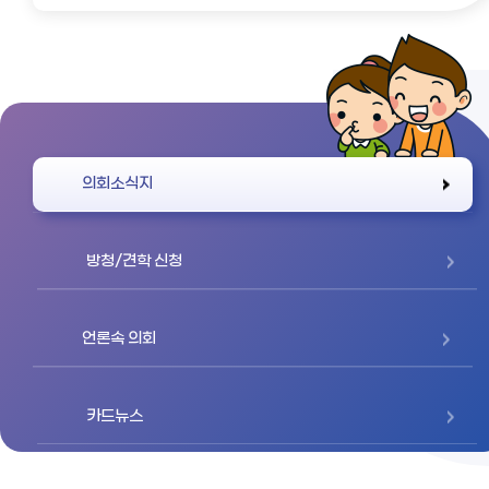
바로가기
의회소식지
방청/견학 신청
언론속 의회
카드뉴스