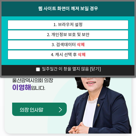
바
로
회의록
인터넷방송
웹 사이트 화면이 깨져 보일 경우
로
가
가
기
기
1. 브라우저 설정
2. 개인정보 보호 및 보안
3. 검색데이터
삭제
4. 캐시 선택 후
삭제
열린의장실
일주일간 이 창을 열지 않음
[닫기]
울산광역시의회 의장
이영해
입니다.
의장 인사말