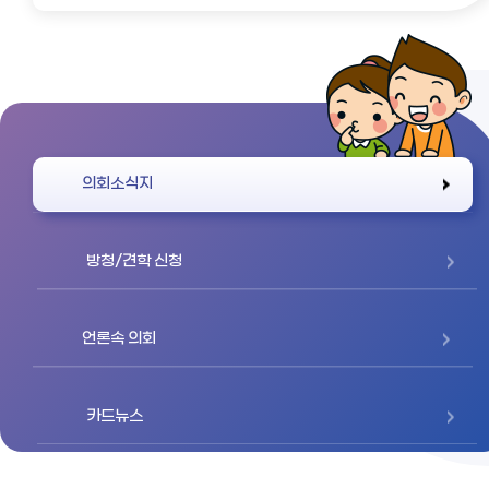
바로가기
의회소식지
방청/견학 신청
언론속 의회
카드뉴스