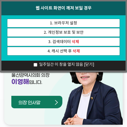
바
로
회의록
인터넷방송
웹 사이트 화면이 깨져 보일 경우
로
가
가
기
기
1. 브라우저 설정
2. 개인정보 보호 및 보안
3. 검색데이터
삭제
4. 캐시 선택 후
삭제
열린의장실
일주일간 이 창을 열지 않음
[닫기]
울산광역시의회 의장
이영해
입니다.
의장 인사말