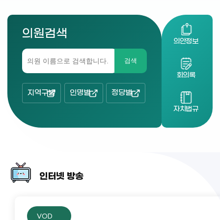
의원검색
의안정보
검색
회의록
지역구별
인명별
정당별
자치법규
인터넷 방송
VOD