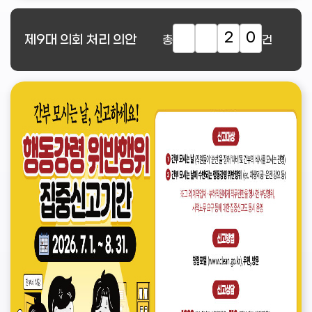
2
0
제9대
의회 처리 의안
총
건