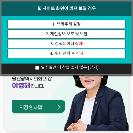
바
로
회의록
인터넷방송
웹 사이트 화면이 깨져 보일 경우
로
가
가
기
기
1. 브라우저 설정
2. 개인정보 보호 및 보안
3. 검색데이터
삭제
4. 캐시 선택 후
삭제
열린의장실
일주일간 이 창을 열지 않음
[닫기]
울산광역시의회 의장
이영해
입니다.
의장 인사말