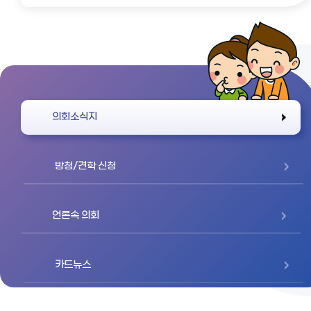
바로가기
의회소식지
방청/견학 신청
언론속 의회
카드뉴스