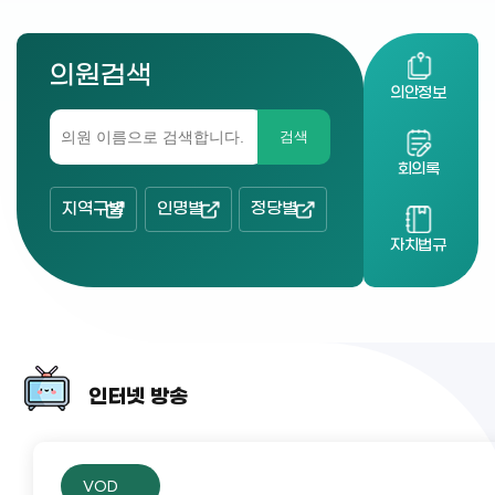
의원검색
의안정보
검색
회의록
지역구별
인명별
정당별
자치법규
인터넷 방송
VOD