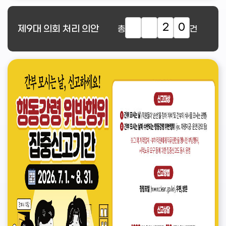
2
0
제9대
의회 처리 의안
총
건