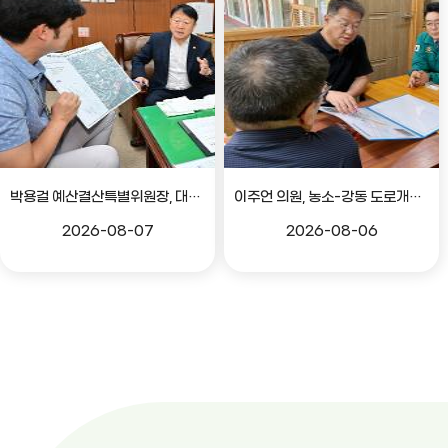
박용걸 예산결산특별위원장, 대공원로 확장공사 현안점검 간담회
이주언 의원, 농소-강동 도로개설 민원 현장 점검
2026-08-07
2026-08-06