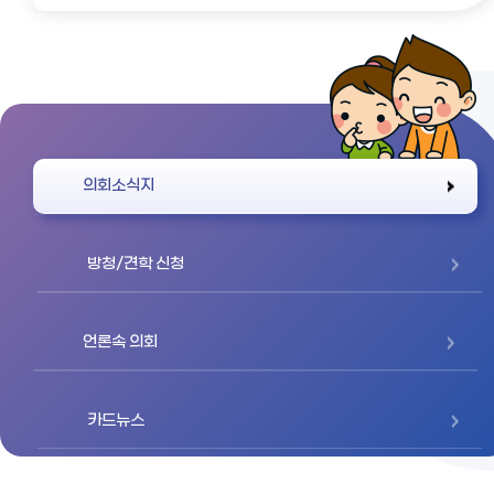
바로가기
의회소식지
방청/견학 신청
언론속 의회
카드뉴스