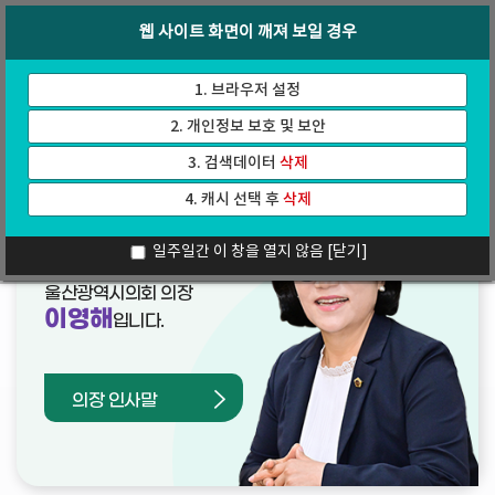
바
로
회의록
인터넷방송
웹 사이트 화면이 깨져 보일 경우
로
가
가
기
기
1. 브라우저 설정
2. 개인정보 보호 및 보안
3. 검색데이터
삭제
4. 캐시 선택 후
삭제
열린의장실
일주일간 이 창을 열지 않음
[닫기]
울산광역시의회 의장
이영해
입니다.
의장 인사말