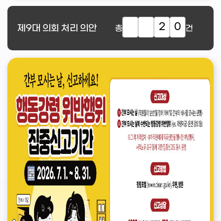
2
0
제9대
의회 처리 의안
총
건