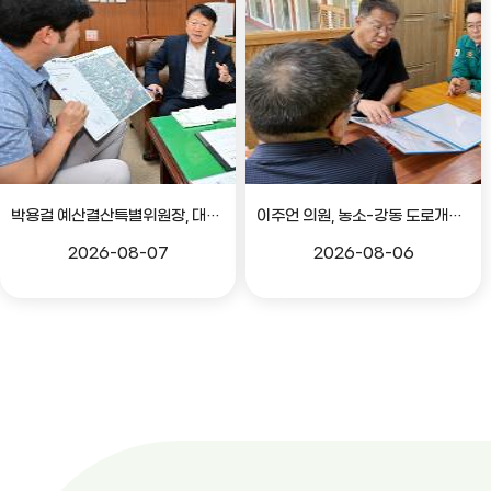
박용걸 예산결산특별위원장, 대공원로 확장공사 현안점검 간담회
이주언 의원, 농소-강동 도로개설 민원 현장 점검
2026-08-07
2026-08-06