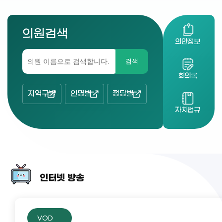
의원검색
의안정보
검색
회의록
지역구별
인명별
정당별
자치법규
인터넷 방송
VOD