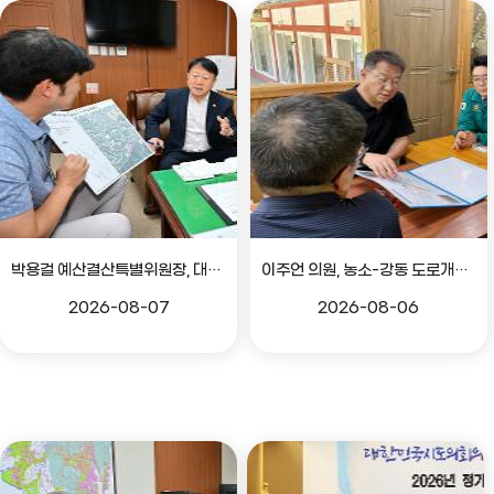
박용걸 예산결산특별위원장, 대공원로 확장공사 현안점검 간담회
이주언 의원, 농소-강동 도로개설 민원 현장 점검
2026-08-07
2026-08-06