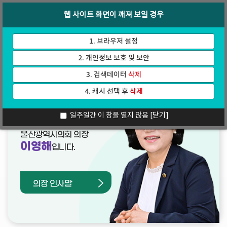
바
로
회의록
인터넷방송
웹 사이트 화면이 깨져 보일 경우
로
가
가
기
기
1. 브라우저 설정
2. 개인정보 보호 및 보안
3. 검색데이터
삭제
4. 캐시 선택 후
삭제
열린의장실
일주일간 이 창을 열지 않음
[닫기]
울산광역시의회 의장
이영해
입니다.
의장 인사말