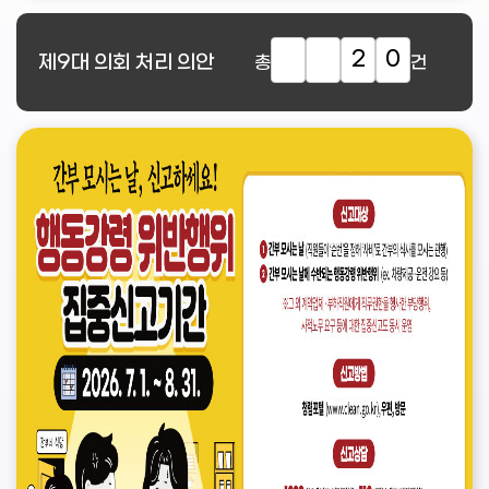
2
0
제9대
의회 처리 의안
총
건