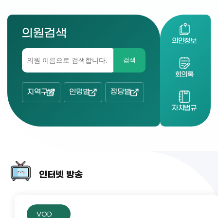
의원검색
의안정보
검색
회의록
지역구별
인명별
정당별
자치법규
인터넷 방송
VOD