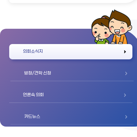
바로가기
의회소식지
방청/견학 신청
언론속 의회
카드뉴스