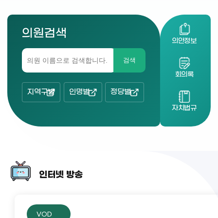
의원검색
의안정보
검색
회의록
지역구별
인명별
정당별
자치법규
인터넷 방송
VOD