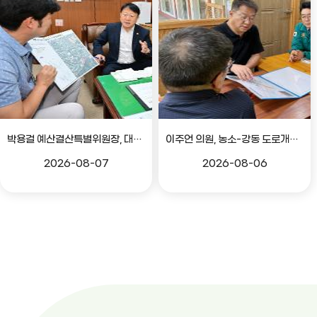
박용걸 예산결산특별위원장, 대공원로 확장공사 현안점검 간담회
이주언 의원, 농소-강동 도로개설 민원 현장 점검
2026-08-07
2026-08-06