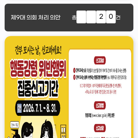
2
0
제9대
의회 처리 의안
총
건