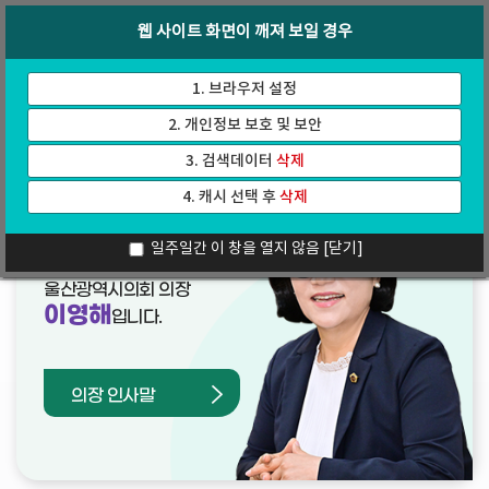
바
로
회의록
인터넷방송
웹 사이트 화면이 깨져 보일 경우
로
가
가
기
기
1. 브라우저 설정
2. 개인정보 보호 및 보안
3. 검색데이터
삭제
4. 캐시 선택 후
삭제
열린의장실
일주일간 이 창을 열지 않음
[닫기]
울산광역시의회 의장
이영해
입니다.
의장 인사말