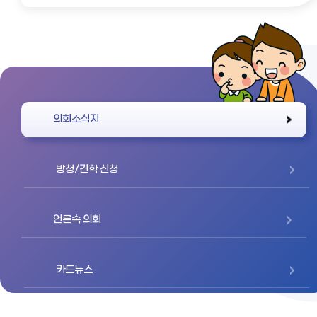
바로가기
의회소식지
방청/견학 신청
언론속 의회
카드뉴스