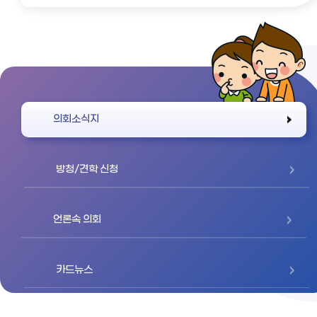
바로가기
의회소식지
방청/견학 신청
언론속 의회
카드뉴스