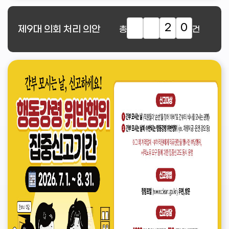
2
0
제9대
의회 처리 의안
총
건