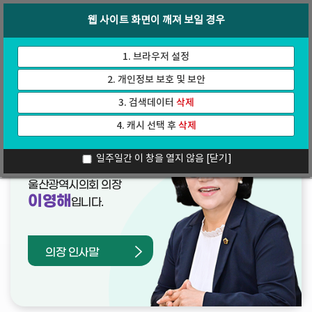
바
로
회의록
인터넷방송
웹 사이트 화면이 깨져 보일 경우
로
가
가
기
기
1. 브라우저 설정
2. 개인정보 보호 및 보안
3. 검색데이터
삭제
4. 캐시 선택 후
삭제
열린의장실
일주일간 이 창을 열지 않음
[닫기]
울산광역시의회 의장
이영해
입니다.
의장 인사말