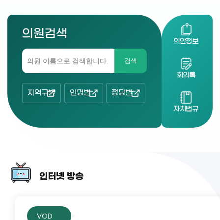
의원검색
의안정보
검색
회의록
지역구별
인명별
정당별
자치법규
인터넷 방송
VOD