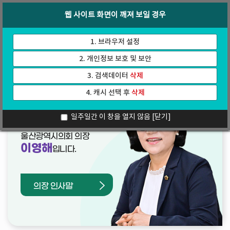
바
로
회의록
인터넷방송
웹 사이트 화면이 깨져 보일 경우
로
가
가
기
기
1. 브라우저 설정
2. 개인정보 보호 및 보안
3. 검색데이터
삭제
4. 캐시 선택 후
삭제
열린의장실
일주일간 이 창을 열지 않음
[닫기]
울산광역시의회 의장
이영해
입니다.
의장 인사말