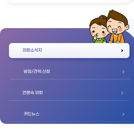
바로가기
의회소식지
방청/견학 신청
언론속 의회
카드뉴스