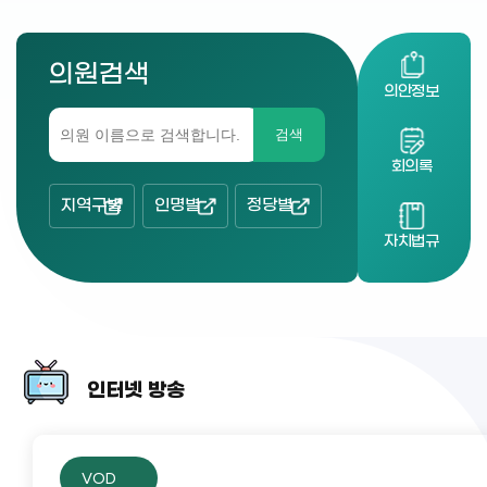
의원검색
의안정보
검색
회의록
지역구별
인명별
정당별
자치법규
인터넷 방송
VOD