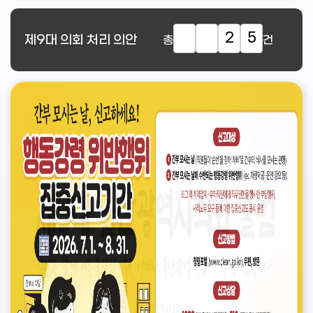
2
5
제9대
의회 처리 의안
총
건