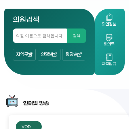
의원검색
의안정보
검색
회의록
지역구별
인명별
정당별
자치법규
인터넷 방송
VOD