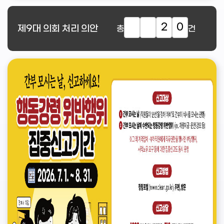
2
0
제9대
의회 처리 의안
총
건