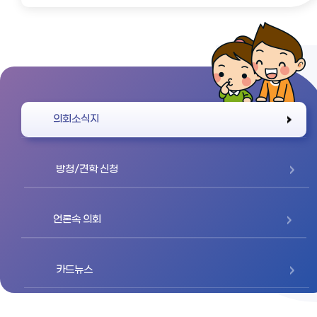
바로가기
의회소식지
방청/견학 신청
언론속 의회
카드뉴스