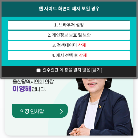
바
로
회의록
인터넷방송
웹 사이트 화면이 깨져 보일 경우
로
가
가
기
기
1. 브라우저 설정
2. 개인정보 보호 및 보안
3. 검색데이터
삭제
4. 캐시 선택 후
삭제
열린의장실
일주일간 이 창을 열지 않음
[닫기]
울산광역시의회 의장
이영해
입니다.
의장 인사말