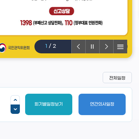
1
/
2
전체일정
회기별일정보기
연간의사일정