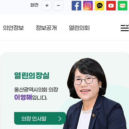
화면
의안정보
정보공개
열린의회
열린의장실
울산광역시의회 의장
이영해
입니다.
의장 인사말