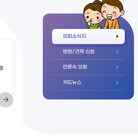
바로가기
의회소식지
방청/견학 신청
언론속 의회
중
카드뉴스