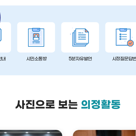
안내
시민소통방
5분자유발언
시정질문답
사진으로 보는
의정활동