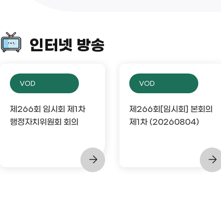
인터넷 방송
VOD
VOD
제266회 임시회 제1차
제266회[임시회] 본회의
행정자치위원회 회의
제1차 (20260804)