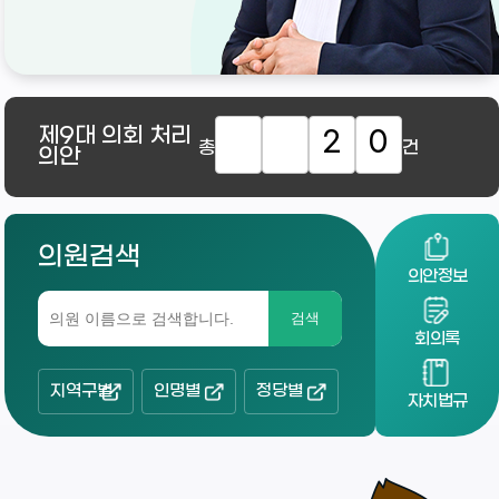
제9대
의회 처리
2
0
총
건
의안
의원검색
의안정보
검색
회의록
지역구별
인명별
정당별
자치법규