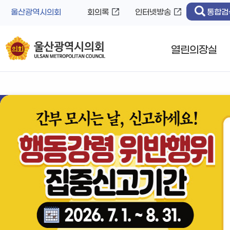
바
로
울산광역시의회
회의록
인터넷방송
통합검
로
가
가
기
기
열린의장실