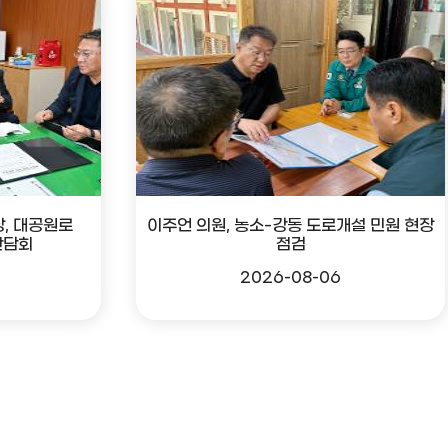
, 대공원로
이주언 의원, 농소-강동 도로개설 민원 현장
간담회
점검
2026-08-06