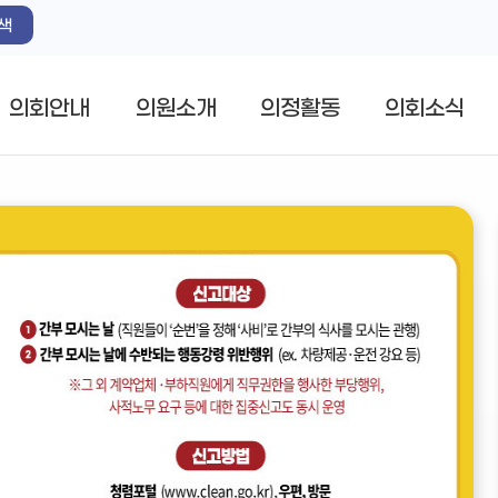
색
의회안내
의원소개
의정활동
의회소식