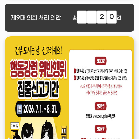
2
0
제9대
의회 처리 의안
총
건