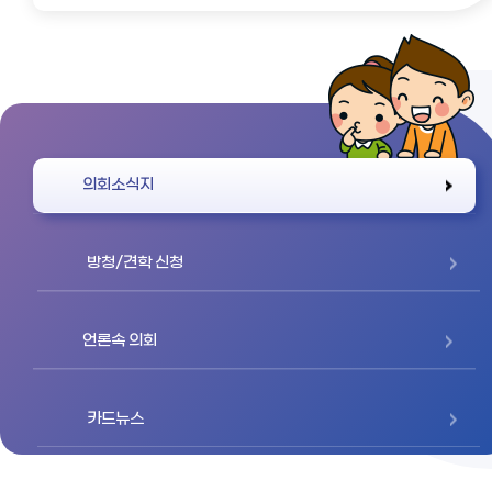
바로가기
의회소식지
방청/견학 신청
언론속 의회
카드뉴스