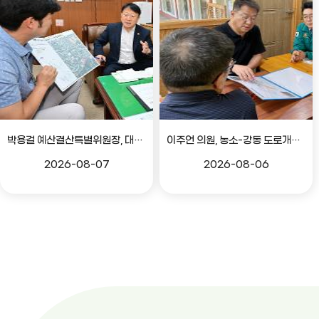
박용걸 예산결산특별위원장, 대공원로 확장공사 현안점검 간담회
이주언 의원, 농소-강동 도로개설 민원 현장 점검
2026-08-07
2026-08-06