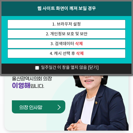
바
로
회의록
인터넷방송
웹 사이트 화면이 깨져 보일 경우
로
가
가
기
기
1. 브라우저 설정
2. 개인정보 보호 및 보안
3. 검색데이터
삭제
4. 캐시 선택 후
삭제
열린의장실
일주일간 이 창을 열지 않음
[닫기]
울산광역시의회 의장
이영해
입니다.
의장 인사말