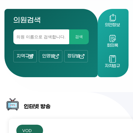
의원검색
의안정보
검색
회의록
지역구별
인명별
정당별
자치법규
인터넷 방송
VOD