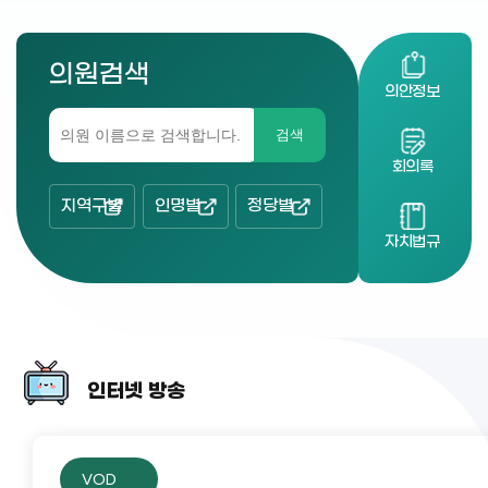
의원검색
의안정보
검색
회의록
지역구별
인명별
정당별
자치법규
인터넷 방송
VOD