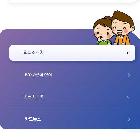
바로가기
의회소식지
방청/견학 신청
언론속 의회
카드뉴스