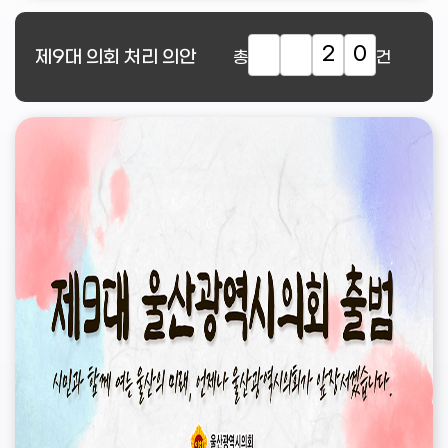
2
0
제9대
의회 처리 의안
총
건