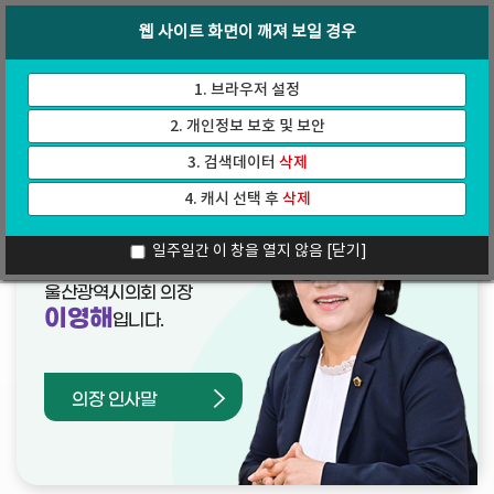
바
로
회의록
인터넷방송
웹 사이트 화면이 깨져 보일 경우
로
가
가
기
기
1. 브라우저 설정
2. 개인정보 보호 및 보안
3. 검색데이터
삭제
4. 캐시 선택 후
삭제
열린의장실
일주일간 이 창을 열지 않음
[닫기]
울산광역시의회 의장
이영해
입니다.
의장 인사말