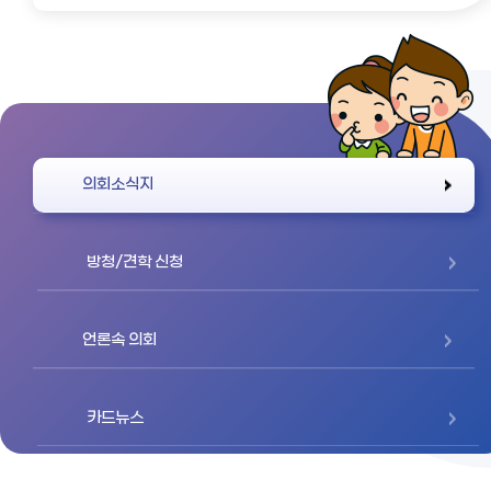
바로가기
의회소식지
방청/견학 신청
언론속 의회
카드뉴스