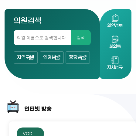
의원검색
의안정보
검색
회의록
지역구별
인명별
정당별
자치법규
인터넷 방송
VOD