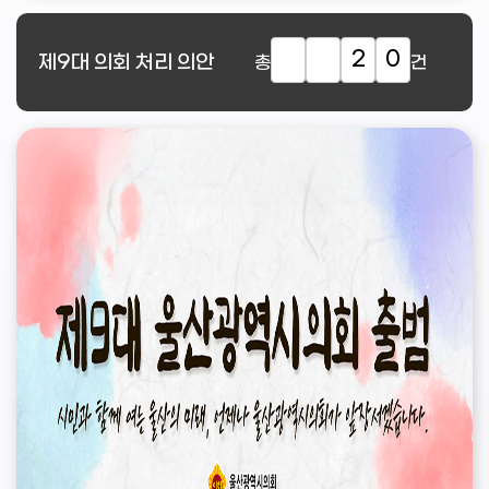
2
0
제9대
의회 처리 의안
총
건