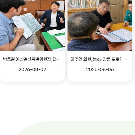
박용걸 예산결산특별위원장, 대공원로 확장공사 현안점검 간담회
이주언 의원, 농소-강동 도로개설 민원 현장 점검
2026-08-07
2026-08-06