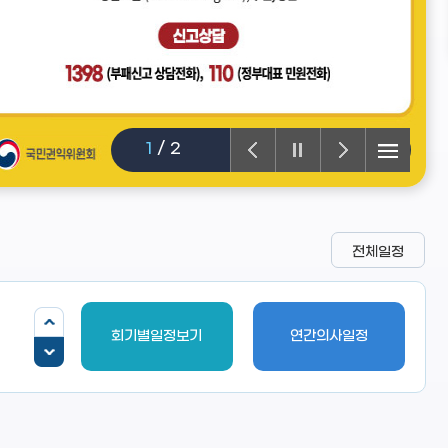
1
/
2
전체일정
회기별일정보기
연간의사일정