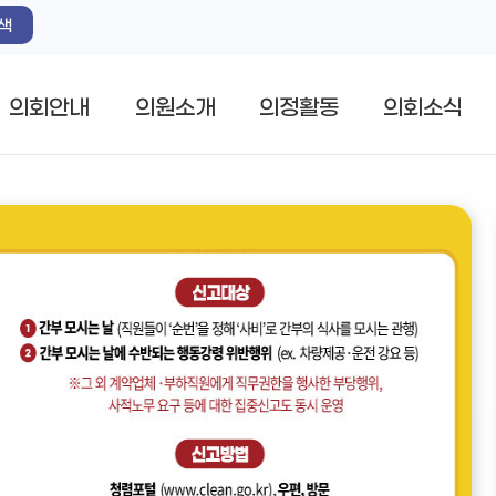
색
의회안내
의원소개
의정활동
의회소식