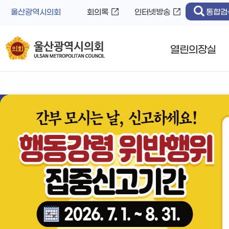
바
로
울산광역시의회
회의록
인터넷방송
통합검
로
가
가
기
기
열린의장실