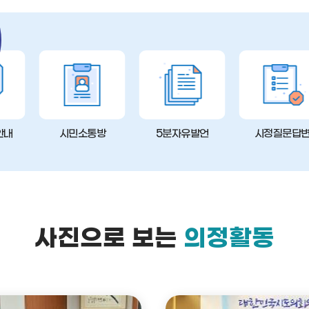
안내
시민소통방
5분자유발언
시정질문답
사진으로 보는
의정활동