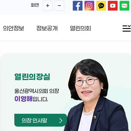
화면
의안정보
정보공개
열린의회
열린의장실
울산광역시의회 의장
이영해
입니다.
의장 인사말