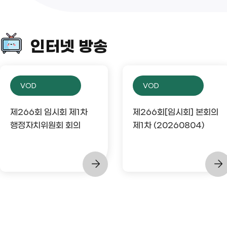
인터넷 방송
VOD
VOD
제266회 임시회 제1차
제266회[임시회] 본회의
행정자치위원회 회의
제1차 (20260804)