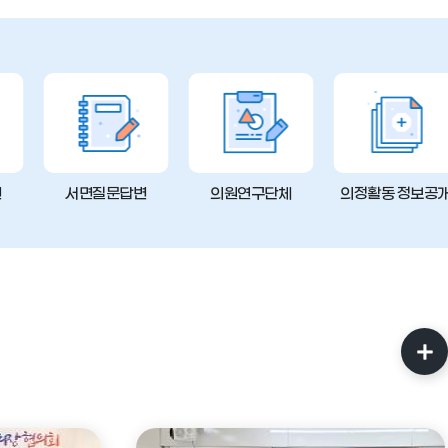
변
서면질문답변
의원연구단체
의정활동 정보공