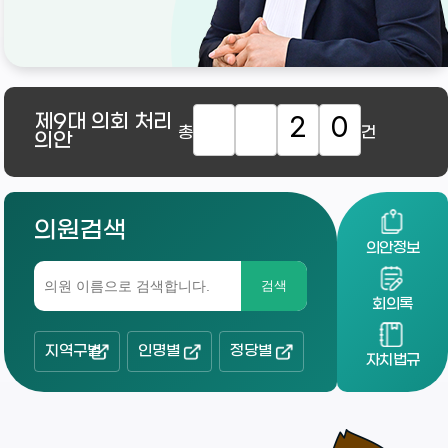
제9대
의회 처리
2
0
총
건
의안
의원검색
의안정보
검색
회의록
지역구별
인명별
정당별
자치법규