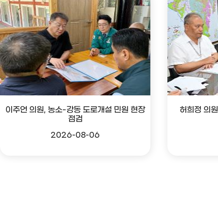
이주언 의원, 농소-강동 도로개설 민원 현장
허희정 의원
점검
2026-08-06