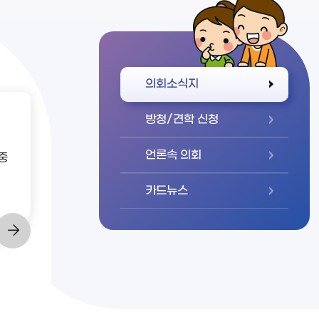
바로가기
의회소식지
방청/견학 신청
언론속 의회
중
카드뉴스