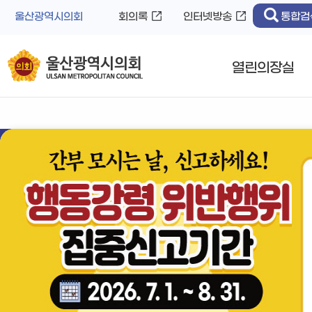
바
로
울산광역시의회
회의록
인터넷방송
통합검
로
가
가
기
기
열린의장실