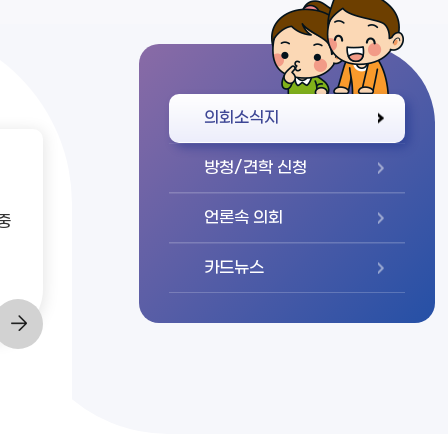
바로가기
의회소식지
방청/견학 신청
언론속 의회
중
카드뉴스