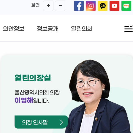
화면
의안정보
정보공개
열린의회
열린의장실
울산광역시의회 의장
이영해
입니다.
의장 인사말