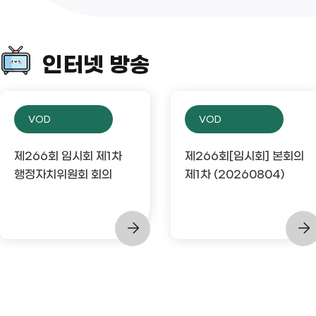
인터넷 방송
VOD
VOD
제266회 임시회 제1차
제266회[임시회] 본회의
행정자치위원회 회의
제1차 (20260804)