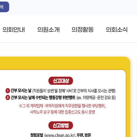
색
의회안내
의원소개
의정활동
의회소식