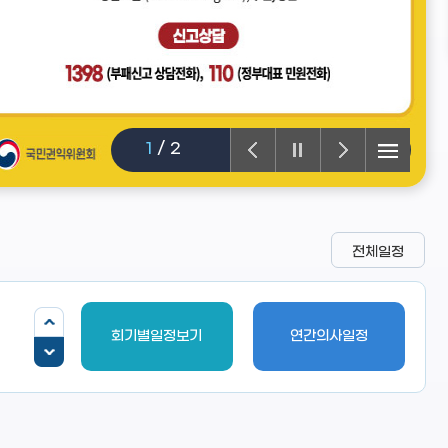
1
/
2
전체일정
회기별일정보기
연간의사일정