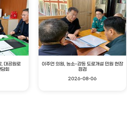
, 대공원로
이주언 의원, 농소-강동 도로개설 민원 현장
간담회
점검
2026-08-06