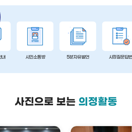
안내
시민소통방
5분자유발언
시정질문답
사진으로 보는
의정활동