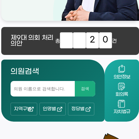
제9대
의회 처리
2
0
총
건
의안
의원검색
의안정보
검색
회의록
지역구별
인명별
정당별
자치법규