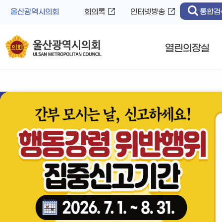
바
로
울산광역시의회
회의록
인터넷방송
통합검
로
가
가
기
기
열린의장실