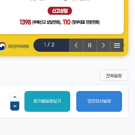
2
/
2
전체일정
회기별일정보기
연간의사일정