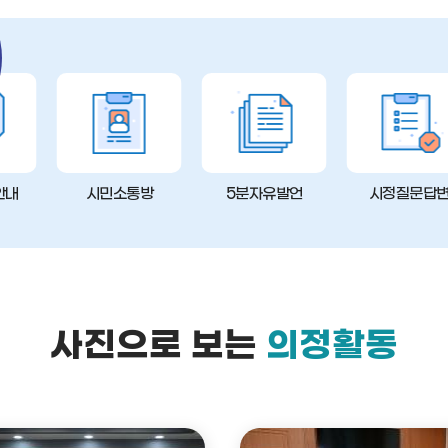
안내
시민소통방
5분자유발언
시정질문답
사진으로 보는
의정활동