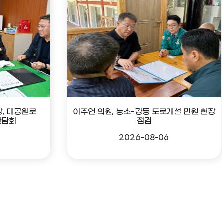
, 대공원로
이주언 의원, 농소-강동 도로개설 민원 현장
간담회
점검
2026-08-06