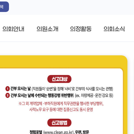
색
의회안내
의원소개
의정활동
의회소식