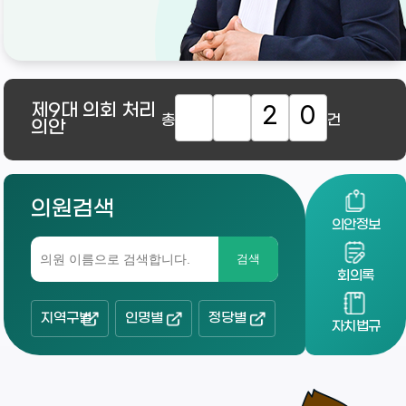
제9대
의회 처리
2
0
총
건
의안
의원검색
의안정보
검색
회의록
지역구별
인명별
정당별
자치법규