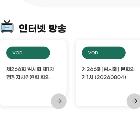
인터넷 방송
VOD
VOD
제266회 임시회 제1차
제266회[임시회] 본회의
행정자치위원회 회의
제1차 (20260804)