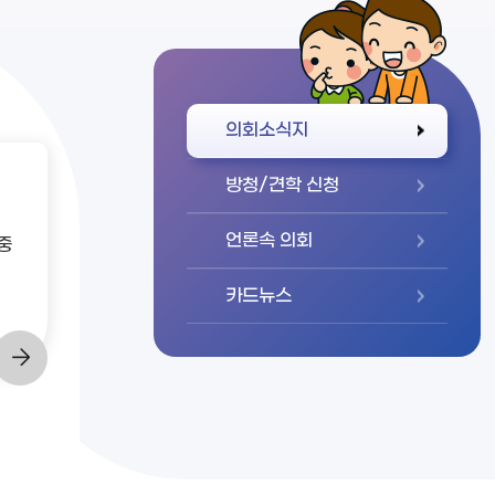
바로가기
의회소식지
방청/견학 신청
언론속 의회
중
카드뉴스