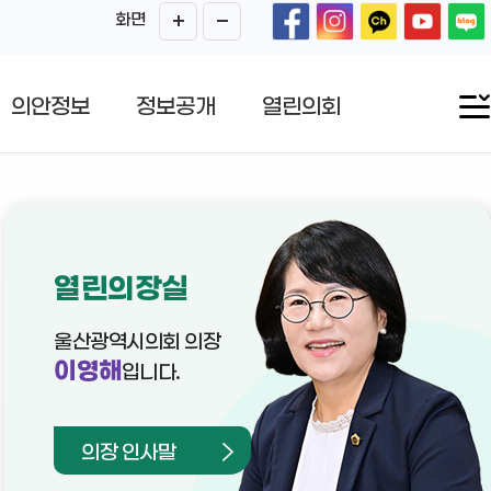
화면
의안정보
정보공개
열린의회
열린의장실
울산광역시의회 의장
이영해
입니다.
의장 인사말