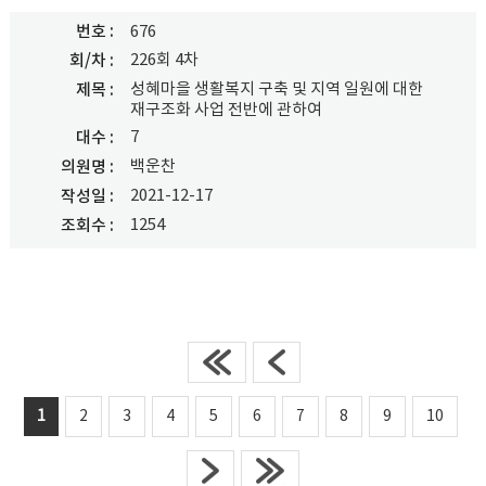
번호
676
226회 4차
회/차
성혜마을 생활복지 구축 및 지역 일원에 대한
제목
재구조화 사업 전반에 관하여
7
대수
백운찬
의원명
2021-12-17
작성일
1254
조회수
1
2
3
4
5
6
7
8
9
10