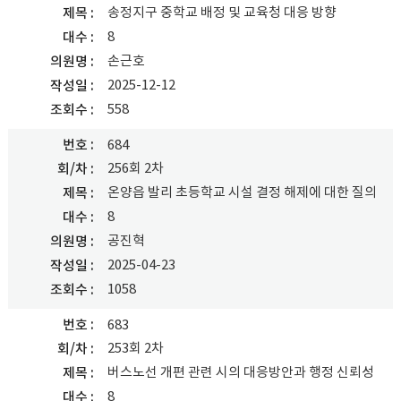
송정지구 중학교 배정 및 교육청 대응 방향
제목
8
대수
손근호
의원명
2025-12-12
작성일
558
조회수
번호
684
256회 2차
회/차
온양읍 발리 초등학교 시설 결정 해제에 대한 질의
제목
8
대수
공진혁
의원명
2025-04-23
작성일
1058
조회수
번호
683
253회 2차
회/차
버스노선 개편 관련 시의 대응방안과 행정 신뢰성
제목
8
대수