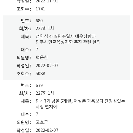
2022-11-01
작성일
1741
조회수
번호
680
227회 1차
회/차
정임석 4·19민주열사 예우상향과
제목
민주시민교육성지화 추진 관련 질의
7
대수
백운찬
의원명
2022-02-07
작성일
5088
조회수
번호
679
227회 1차
회/차
민선7기 남은 5개월, 어설픈 과욕보다 진정성있는
제목
시정 펼쳐야!
7
대수
고호근
의원명
2022-02-07
작성일