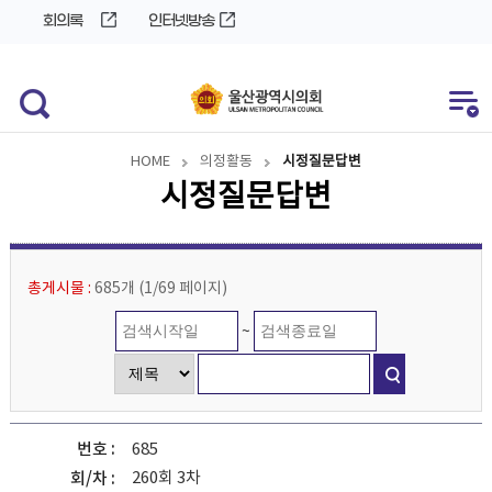
바
로
회의록
인터넷방송
로
가
가
기
기
HOME
의정활동
시정질문답변
시정질문답변
총게시물 :
685개
(
1/69
페이지
)
~
번호
685
260회 3차
회/차