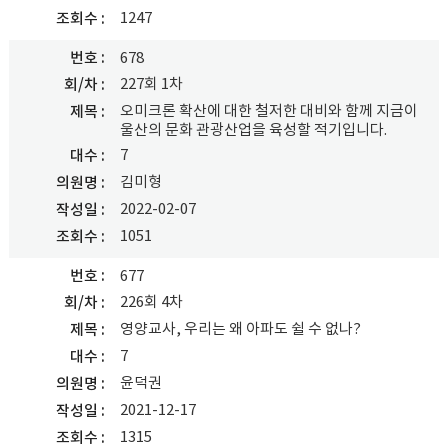
1247
조회수
번호
678
227회 1차
회/차
오미크론 확산에 대한 철저한 대비와 함께 지금이
제목
울산의 문화 관광산업을 육성할 적기입니다.
7
대수
김미형
의원명
2022-02-07
작성일
1051
조회수
번호
677
226회 4차
회/차
영양교사, 우리는 왜 아파도 쉴 수 없나?
제목
7
대수
윤덕권
의원명
2021-12-17
작성일
1315
조회수