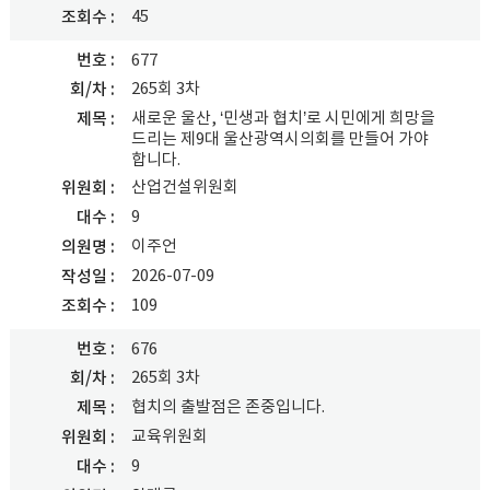
45
조회수
번호
677
265회 3차
회/차
새로운 울산, ‘민생과 협치’로 시민에게 희망을
제목
드리는 제9대 울산광역시의회를 만들어 가야
합니다.
산업건설위원회
위원회
9
대수
이주언
의원명
2026-07-09
작성일
109
조회수
번호
676
265회 3차
회/차
협치의 출발점은 존중입니다.
제목
교육위원회
위원회
9
대수