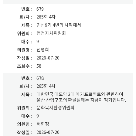
번호
679
265회 4차
회/차
민선9기 4년의 시작에서
제목
행정자치위원회
위원회
9
대수
전영희
의원명
2026-07-20
작성일
58
조회수
번호
678
265회 4차
회/차
대한민국 대도약 3대 메가프로젝트와 관련하여
제목
울산 산업구조의 환골탈태는 지금이 적기입니다.
문화복지환경위원회
위원회
9
대수
허희정
의원명
2026-07-20
작성일