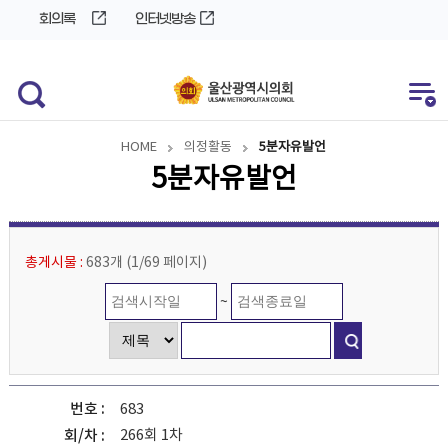
바
로
회의록
인터넷방송
로
가
가
기
기
HOME
의정활동
5분자유발언
5분자유발언
총게시물 :
683개
(
1/69
페이지
)
~
번호
683
266회 1차
회/차