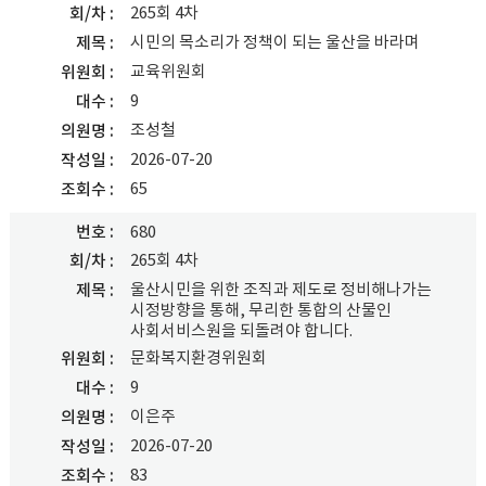
265회 4차
회/차
시민의 목소리가 정책이 되는 울산을 바라며
제목
교육위원회
위원회
9
대수
조성철
의원명
2026-07-20
작성일
65
조회수
번호
680
265회 4차
회/차
울산시민을 위한 조직과 제도로 정비해나가는
제목
시정방향을 통해, 무리한 통합의 산물인
사회서비스원을 되돌려야 합니다.
문화복지환경위원회
위원회
9
대수
이은주
의원명
2026-07-20
작성일
83
조회수