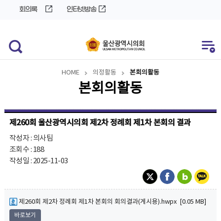
바
로
회의록
인터넷방송
로
가
가
기
기
HOME
의정활동
본회의활동
본회의활동
제260회 울산광역시의회 제2차 정례회 제1차 본회의 결과
작성자 : 의사팀
조회수 : 188
작성일 : 2025-11-03
제260회 제2차 정례회 제1차 본회의 회의결과(게시용).hwpx [0.05 MB]
바로보기