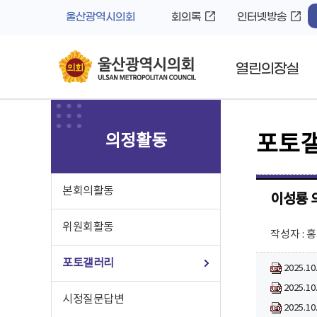
바
로
울산광역시의회
회의록
인터넷방송
로
가
가
기
기
열린의장실
의정활동
포토
본회의활동
이성룡 
위원회활동
작성자 : 
포토갤러리
2025.1
2025.1
시정질문답변
2025.1