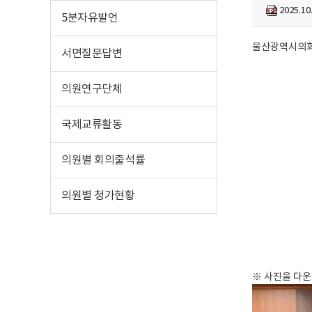
2025.1
5분자유발언
울산광역시의회 
서면질문답변
의원연구단체
국제교류활동
의원별 회의출석률
의원별 청가현황
※ 사진을 다운