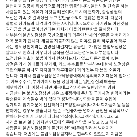
전혀알수 없다는 것입니다. 허가받지 않은 식품을 파는것은 엄연한
불법이고 굉장히 위성적으로 위험한 행동입니다. 불법노점 단속을 하는
사람들이 있는 이유가 이것들 때문이다. 도시의 변화가, 중심상권의
노점은 가족 및 알바생을 두고 할만큼 수익이 괜찮은 편이다. 때문에
합법적 상가들과 티격태격 하는 사이입니다. 오히러 자기땅도 아닌것을
권리금을 받고 팔아넘긴다는 자체가 이들의 뻔뻔함을 말해줍니다.
대부분의 불법노점상은 국민으로서의 의무인 납세의 의무를 저버리기에
더욱 문제가 됩니다. 세금을 지불하지 않는 이유로 흔히 하루벌어 하루
사는 영세상인이라는 변명을 내걸지만 유동인구가 많은 불법노점상은
말그대로 벤츠나 아우디에 음식을 싣고 오는경우도 대부분입니다.
노점상은 애초에 불법이라서 원산지표지가 없고 다른건물에 있는
상점은 가게 임대료와 부가세, 카드 수수료를 납부하는데 반해 노점상은
그런의무를 하나도 지지않고 하루매출이 거의 전부 다 본인 소유가
됩니다. 따라서 불법노점상은 가격경쟁력에서 유리해지기때문에 임대료
및 카드수수료, 부가가치세등을 성실히 내는 일반상점의 매출을
빼앗아갑니다. 이렇게 되면 세금내고 장사하는 일반상점이 망함
세금안내는 불법노점상만 남은 조세정책에 큰차질 국가재정 빈약이라는
악순환이 계속될수 밖에 없다고 생각합니다. 또한 이들이 수입이
집계되지 않기때문에 뻔뻔하게 기초생활수급이나 자녀학자금지원 등을
받아가는 경우도 많습니다. 단순 무임승차를 넘어서 금전을 직접적으로
받아내는것이기 때문에 더더욱 악질적이라고 생각합니다. 그리고
사진을 보면 알수 있지만 인도에 양쪽에 천막을 쳐놓고 있고 해서
사람들이 불법노점상들에 물건과 천막때문에 걸려서 넘어지기
좋습니다. 저번에는 불법노점상금지라는 현수막이 있었는지 지금은