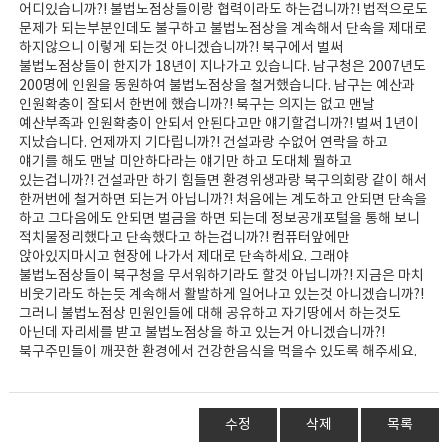
어디있습니까?! 불법노점상들이랑 협력이라도 하는겁니까?! 법적으로도
문제가 되는부분인데도 불구하고 불법노점상을 계속해서 단속을 제대로
하지않으니 이렇게 되는것 아니겠습니까?! 북구에서 벌써
불법노점상들이 한지가 18년이 지나가고 있습니다. 남구청은 2007년도
200명에 인원을 동원하여 불법노점상을 철거했습니다. 남구는 예산과
인원확충이 잘되서 한번에 했습니까?! 북구는 의지는 없고 맨날
예산부족과 인원확충이 안되서 안된다고만 얘기할겁니까?! 벌써 1년이
지났습니다. 언제까지 기다립니까?! 건설과랑 수없어 연락을 하고
얘기를 해도 맨날 미안하다라는 얘기만 하고 도대체 뭘하고
있는겁니까?! 건설과만 하기 힘들면 환경위생과랑 북구의회랑 같이 해서
한꺼번에 철거하면 되는거 아닙니까?! 처음에는 계도하고 안되면 단속을
하고 그다음에도 안되면 벌금을 하면 되는데 정보공개포털을 통해 보니
적치물정리했다고 단속했다고 하는겁니까?! 컴퓨터앞에만
앉아있지마시고 현장에 나가서 제대로 단속하세요. 그래야
불법노점상들이 북구청을 무서워하기라도 할것 아닙니까?! 지금은 마치
비웃기라도 하는듯 계속해서 활발하게 일어나고 있는것 아니겠습니까?!
그러니 불법노점상 민원인들에 대해 공유하고 자기땅에서 하는것도
아닌데 자리세를 받고 불법노점상을 하고 있는거 아니겠습니까?!
북구주민들이 깨끗한 환경에서 건강한음식을 먹을수 있도록 해주세요.
수정
삭제
목록