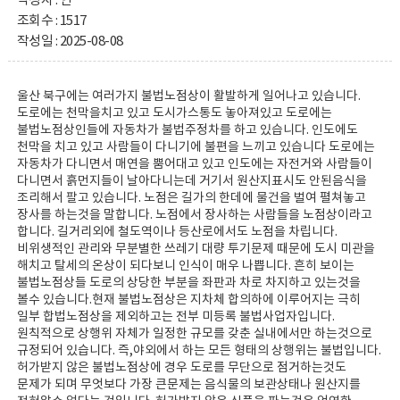
작성자 : 연 **
조회수 : 1517
작성일 : 2025-08-08
울산 북구에는 여러가지 불법노점상이 활발하게 일어나고 있습니다.
도로에는 천막을치고 있고 도시가스통도 놓아져있고 도로에는
불법노점상인들에 자동차가 불법주정차를 하고 있습니다. 인도에도
천막을 치고 있고 사람들이 다니기에 불편을 느끼고 있습니다 도로에는
자동차가 다니면서 매연을 뿜어대고 있고 인도에는 자전거와 사람들이
다니면서 흙먼지들이 날아다니는데 거기서 원산지표시도 안된음식을
조리해서 팔고 있습니다. 노점은 길가의 한데에 물건을 벌여 펼쳐놓고
장사를 하는것을 말합니다. 노점에서 장사하는 사람들을 노점상이라고
합니다. 길거리외에 철도역이나 등산로에서도 노점을 차립니다.
비위생적인 관리와 무분별한 쓰레기 대량 투기문제 때문에 도시 미관을
해치고 탈세의 온상이 되다보니 인식이 매우 나쁩니다. 흔히 보이는
불법노점상들 도로의 상당한 부분을 좌판과 차로 차지하고 있는것을
볼수 있습니다.현재 불법노점상은 지차체 합의하에 이루어지는 극히
일부 합법노점상을 제외하고는 전부 미등록 불법사업자입니다.
원칙적으로 상행위 자체가 일정한 규모를 갖춘 실내에서만 하는것으로
규정되어 있습니다. 즉,야외에서 하는 모든 형태의 상행위는 불법입니다.
허가받지 않은 불법노점상에 경우 도로를 무단으로 점거하는것도
문제가 되며 무엇보다 가장 큰문제는 음식물의 보관상태나 원산지를