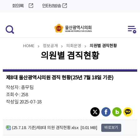
바
로
회의록
인터넷방송
로
가
가
기
기
HOME
정보공개
의회운영
의원별 겸직현황
의원별 겸직현황
제8대 울산광역시의원 겸직 현황(25년 7월 18일 기준)
작성자 : 총무팀
조회수 : 258
작성일 2025-07-18
(25.7.18. 기준)제8대 의원 겸직현황.xlsx [0.01 MB]
바로보기