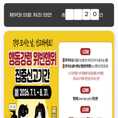
2
0
제9대
의회 처리 의안
총
건