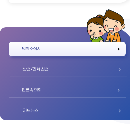
바로가기
의회소식지
방청/견학 신청
언론속 의회
카드뉴스