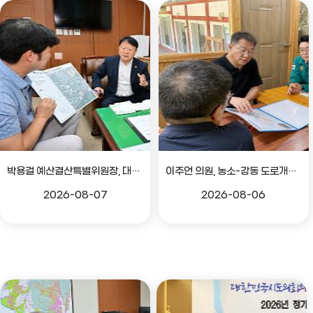
박용걸 예산결산특별위원장, 대공원로 확장공사 현안점검 간담회
이주언 의원, 농소-강동 도로개설 민원 현장 점검
2026-08-07
2026-08-06