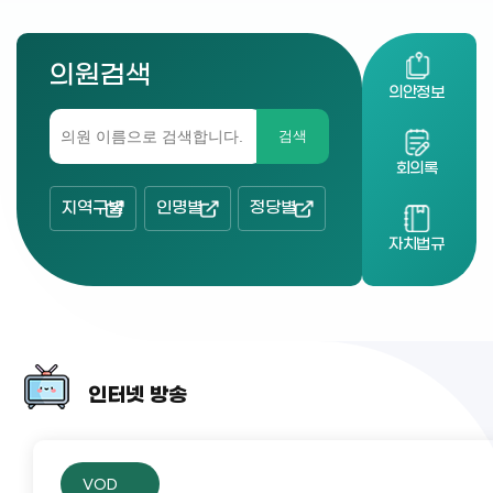
의원검색
의안정보
검색
회의록
지역구별
인명별
정당별
자치법규
인터넷 방송
VOD