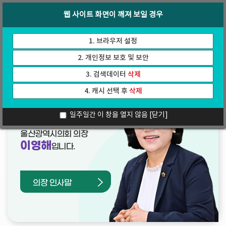
바
로
회의록
인터넷방송
웹 사이트 화면이 깨져 보일 경우
로
가
가
기
기
1. 브라우저 설정
2. 개인정보 보호 및 보안
3. 검색데이터
삭제
4. 캐시 선택 후
삭제
열린의장실
일주일간 이 창을 열지 않음
[닫기]
울산광역시의회 의장
이영해
입니다.
의장 인사말