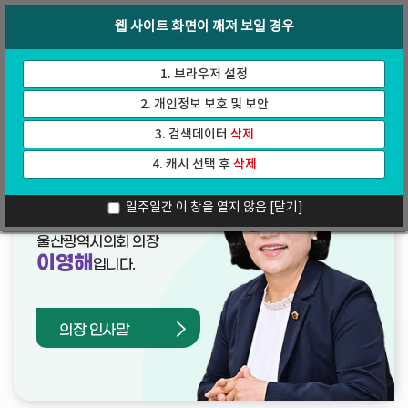
바
로
회의록
인터넷방송
웹 사이트 화면이 깨져 보일 경우
로
가
가
기
기
1. 브라우저 설정
2. 개인정보 보호 및 보안
3. 검색데이터
삭제
4. 캐시 선택 후
삭제
열린의장실
일주일간 이 창을 열지 않음
[닫기]
울산광역시의회 의장
이영해
입니다.
의장 인사말