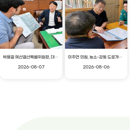
박용걸 예산결산특별위원장, 대공원로 확장공사 현안점검 간담회
이주언 의원, 농소-강동 도로개설 민원 현장 점검
2026-08-07
2026-08-06