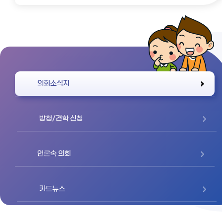
바로가기
의회소식지
방청/견학 신청
언론속 의회
카드뉴스