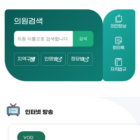
의원검색
의안정보
검색
회의록
지역구별
인명별
정당별
자치법규
인터넷 방송
VOD