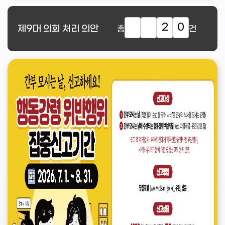
2
0
제9대
의회 처리 의안
총
건