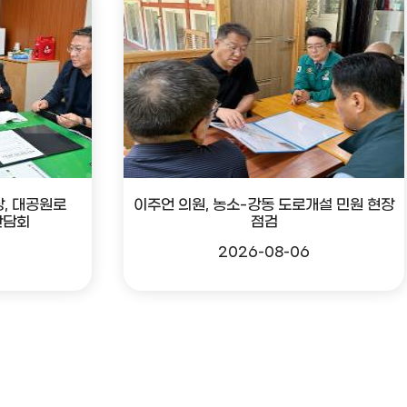
, 대공원로
이주언 의원, 농소-강동 도로개설 민원 현장
간담회
점검
2026-08-06