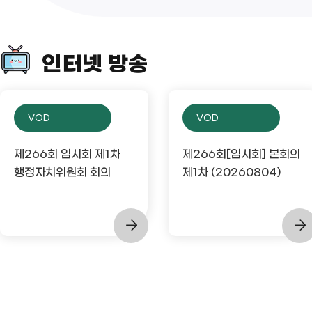
인터넷 방송
VOD
VOD
제266회 임시회 제1차
제266회[임시회] 본회의
행정자치위원회 회의
제1차 (20260804)