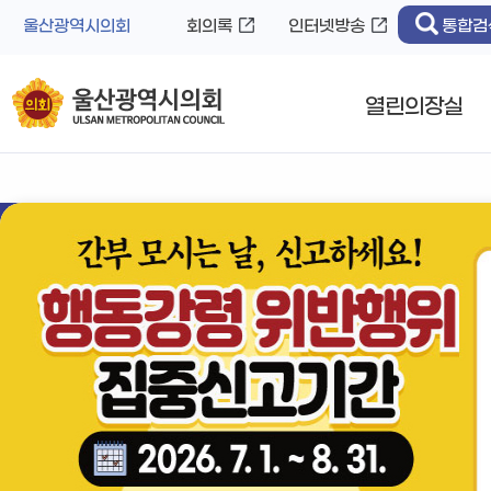
바
로
울산광역시의회
회의록
인터넷방송
통합검
로
가
가
기
기
열린의장실