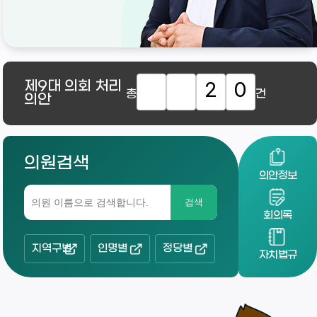
제9대
의회 처리
2
0
총
건
의안
의원검색
의안정보
검색
회의록
지역구별
인명별
정당별
자치법규