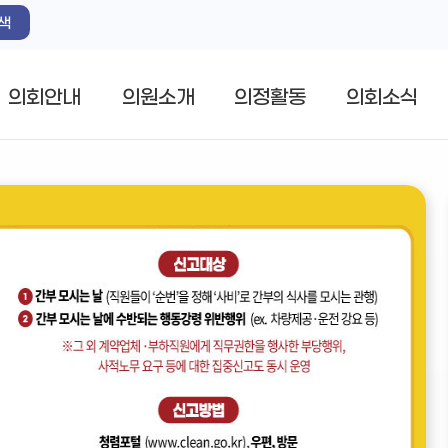
색
의회안내
의원소개
의정활동
의회소식