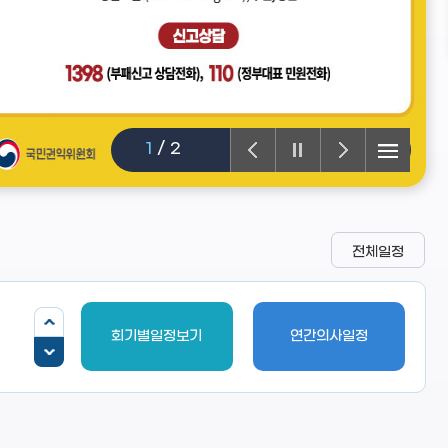
1
/
2
전체일정
회기별일정보기
연간의사일정