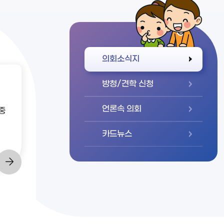
바로가기
의회소식지
방청/견학 신청
언론속 의회
중
카드뉴스