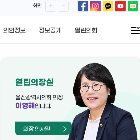
화면
의안정보
정보공개
열린의회
열린의장실
울산광역시의회 의장
이영해
입니다.
의장 인사말