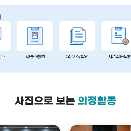
안내
시민소통방
5분자유발언
시정질문답
사진으로 보는
의정활동