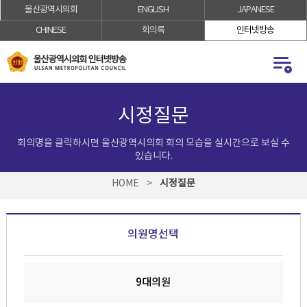
울산광역시의회
ENGLISH
JAPANESE
로
로
가
가
CHINESE
회의록
인터넷방송
기
기
시정질문
회의명을 클릭하시면 울산광역시의회 회의 모습을 실시간으로 보실 수
있습니다.
HOME
>
시정질문
의원명선택
9대의원