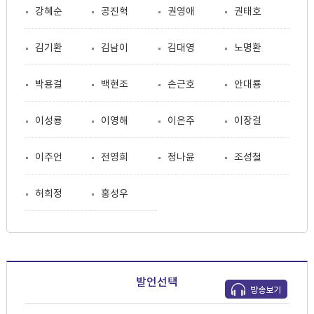
강혜순
공진혁
권영애
권태호
김기환
김남이
김대영
노명환
박용걸
백현조
손근호
안대룡
이성룡
이영해
이은주
이장걸
이주언
전영희
정나윤
조성철
허희정
홍성우
발언선택