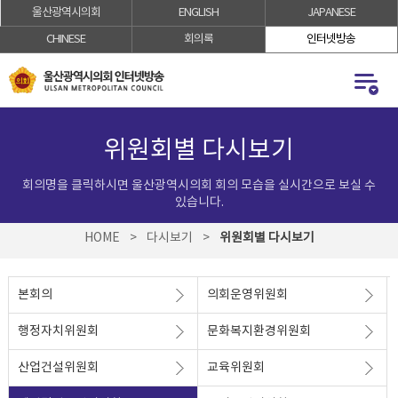
울산광역시의회
ENGLISH
JAPANESE
로
로
가
가
CHINESE
회의록
인터넷방송
기
기
위원회별 다시보기
회의명을 클릭하시면 울산광역시의회 회의 모습을 실시간으로 보실 수
있습니다.
HOME
>
다시보기
>
위원회별 다시보기
본회의
의회운영위원회
행정자치위원회
문화복지환경위원회
산업건설위원회
교육위원회