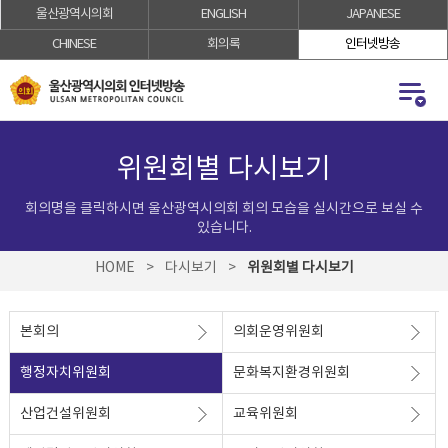
울산광역시의회
ENGLISH
JAPANESE
로
로
가
가
CHINESE
회의록
인터넷방송
기
기
위원회별 다시보기
회의명을 클릭하시면 울산광역시의회 회의 모습을 실시간으로 보실 수
있습니다.
HOME
>
다시보기
>
위원회별 다시보기
본회의
의회운영위원회
행정자치위원회
문화복지환경위원회
산업건설위원회
교육위원회